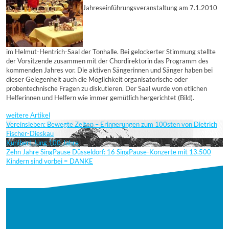
Jahreseinführungsveranstaltung am 7.1.2010
im Helmut-Hentrich-Saal der Tonhalle. Bei gelockerter Stimmung stellte
der Vorsitzende zusammen mit der Chordirektorin das Programm des
kommenden Jahres vor. Die aktiven Sängerinnen und Sänger haben bei
dieser Gelegenheit auch die Möglichkeit organisatorische oder
probentechnische Fragen zu diskutieren. Der Saal wurde von etlichen
Helferinnen und Helfern wie immer gemütlich hergerichtet (Bild).
weitere Artikel
Vereinsleben: Bewegte Zeiten – Erinnerungen zum 100sten von Dietrich
Fischer-Dieskau
Kunibert Jung 100 Jahre
Zehn Jahre SingPause Düsseldorf: 16 SingPause-Konzerte mit 13.500
Kindern sind vorbei = DANKE