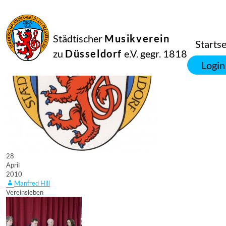
Städtischer
Musikverein
Startse
zu
Düsseldorf
e.V. gegr. 1818
Login
28
April
2010
Manfred Hill
Vereinsleben