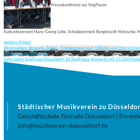
Pressekonferenz zur SingPause
Kulturdezernent Hans-Georg Lohe, Schuldezernent Burgkhardt Hintzsche, Man
weitere Artikel
Vereinsleben: Bewegte Zeiten – Erinnerungen zum 100sten von Dietrich Fi
Kunibert Jung 100 Jahre
Zehn Jahre SingPause Düsseldorf: 16 SingPause-Konzerte mit 13.500 Kind
Städtischer Musikverein zu Düsseldor
Geschäftsstelle Tonhalle Düsseldorf | Ehrenh
info@musikverein-duesseldorf.de