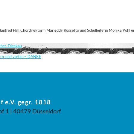
fred Hill, Chordirektorin Marieddy Rossetto und Schulleiterin Monika Pohl e
scher-Dieskau
ern sind vorbei = DANKE
f e.V. gegr. 1818
of 1 | 40479 Düsseldorf