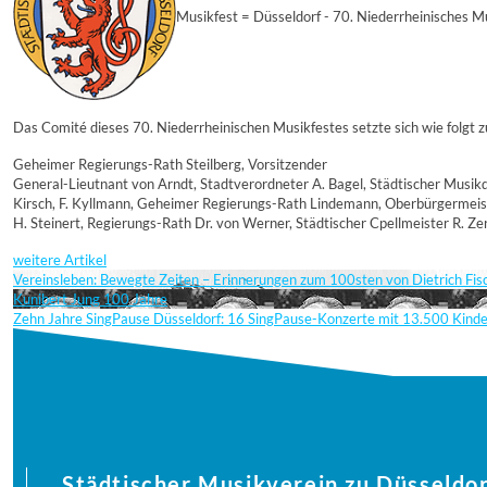
Musikfest = Düsseldorf - 70. Niederrheinisches M
Das Comité dieses 70. Niederrheinischen Musikfestes setzte sich wie folgt
Geheimer Regierungs-Rath Steilberg, Vorsitzender
General-Lieutnant von Arndt, Stadtverordneter A. Bagel, Städtischer Musikdi
Kirsch, F. Kyllmann, Geheimer Regierungs-Rath Lindemann, Oberbürgermeiste
H. Steinert, Regierungs-Rath Dr. von Werner, Städtischer Cpellmeister R. Ze
weitere Artikel
Vereinsleben: Bewegte Zeiten – Erinnerungen zum 100sten von Dietrich Fi
Kunibert Jung 100 Jahre
Zehn Jahre SingPause Düsseldorf: 16 SingPause-Konzerte mit 13.500 Kind
Städtischer Musikverein zu Düsseldor