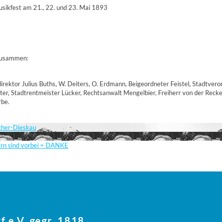
usikfest am 21., 22. und 23. Mai 1893
 zusammen:
rektor Julius Buths, W. Deiters, O. Erdmann, Beigeordneter Feistel, Stadtvero
r, Stadtrentmeister Lücker, Rechtsanwalt Mengelbier, Freiherr von der Recke,
rbe.
scher-Dieskau
ern sind vorbei = DANKE
f e.V. gegr. 1818