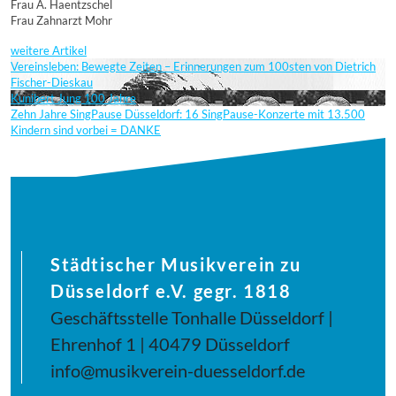
Frau A. Haentzschel
Frau Zahnarzt Mohr
weitere Artikel
Vereinsleben: Bewegte Zeiten – Erinnerungen zum 100sten von Dietrich
Fischer-Dieskau
Kunibert Jung 100 Jahre
Zehn Jahre SingPause Düsseldorf: 16 SingPause-Konzerte mit 13.500
Kindern sind vorbei = DANKE
Städtischer Musikverein zu
Düsseldorf e.V. gegr. 1818
Geschäftsstelle Tonhalle Düsseldorf |
Ehrenhof 1 | 40479 Düsseldorf
info@musikverein-duesseldorf.de