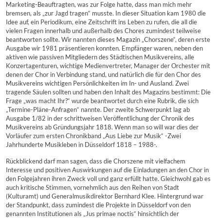
Marketing-Beauftragten, was zur Folge hatte, dass man mich mehr
bremsen, als „zur Jagd tragen“ musste. In dieser Situation kam 1980 die
Idee auf, ein Periodikum, eine Zeitschrift ins Leben zu rufen, die all die
vielen Fragen innerhalb und außerhalb des Chores zumindest teilweise
beantworten sollte. Wir nannten dieses Magazin „Chorszene“, deren erste
Ausgabe wir 1981 präsentieren konnten. Empfänger waren, neben den
aktiven wie passiven Mitgliedern des Städtischen Musikvereins, alle
Konzertagenturen, wichtige Medienvertreter, Manager der Orchester mit
denen der Chor in Verbindung stand, und natürlich die für den Chor des
Musikvereins wichtigen Persönlichkeiten im In- und Ausland. Zwei
tragende Säulen sollten und haben den Inhalt des Magazins bestimmt: Die
Frage „was macht Ihr?“ wurde beantwortet durch eine Rubrik, die sich
„Termine-Pläne-Anfragen“ nannte. Der zweite Schwerpunkt lag ab
Ausgabe 1/82 in der schrittweisen Veröffentlichung der Chronik des
Musikvereins ab Gründungsjahr 1818. Wenn man so will war dies der
Vorläufer zum ersten Chronikband „Aus Liebe zur Musik“ -Zwei
Jahrhunderte Musikleben in Düsseldorf 1818 – 1988-.
Rückblickend darf man sagen, dass die Chorszene mit vielfachem
Interesse und positiven Auswirkungen auf die Einladungen an den Chor in
den Folgejahren ihren Zweck voll und ganz erfüllt hatte. Gleichwohl gab es
auch kritische Stimmen, vornehmlich aus den Reihen von Stadt
(Kulturamt) und Generalmusikdirektor Bernhard Klee. Hintergrund war
der Standpunkt, dass zumindest die Projekte in Düsseldorf von den
genannten Institutionen als „Jus primae noctis“ hinsichtlich der