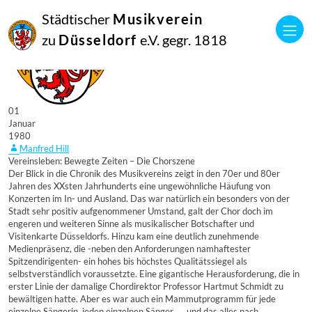
Städtischer
Musikverein
zu
Düsseldorf
e.V. gegr. 1818
01
Januar
1980
Manfred Hill
Vereinsleben: Bewegte Zeiten – Die Chorszene
Der Blick in die Chronik des Musikvereins zeigt in den 70er und 80er
Jahren des XXsten Jahrhunderts eine ungewöhnliche Häufung von
Konzerten im In- und Ausland. Das war natürlich ein besonders von der
Stadt sehr positiv aufgenommener Umstand, galt der Chor doch im
engeren und weiteren Sinne als musikalischer Botschafter und
Visitenkarte Düsseldorfs. Hinzu kam eine deutlich zunehmende
Medienpräsenz, die -neben den Anforderungen namhaftester
Spitzendirigenten- ein hohes bis höchstes Qualitätssiegel als
selbstverständlich voraussetzte. Eine gigantische Herausforderung, die in
erster Linie der damalige Chordirektor Professor Hartmut Schmidt zu
bewältigen hatte. Aber es war auch ein Mammutprogramm für jede
einzelne Sängerin, jeden einzelnen Sänger. „…und das alles nach