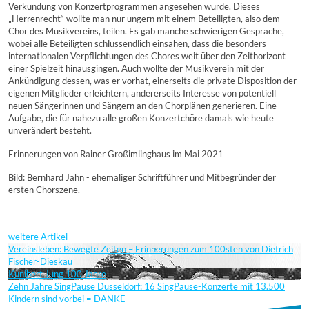
Verkündung von Konzertprogrammen angesehen wurde. Dieses
„Herrenrecht“ wollte man nur ungern mit einem Beteiligten, also dem
Chor des Musikvereins, teilen. Es gab manche schwierigen Gespräche,
wobei alle Beteiligten schlussendlich einsahen, dass die besonders
internationalen Verpflichtungen des Chores weit über den Zeithorizont
einer Spielzeit hinausgingen. Auch wollte der Musikverein mit der
Ankündigung dessen, was er vorhat, einerseits die private Disposition der
eigenen Mitglieder erleichtern, andererseits Interesse von potentiell
neuen Sängerinnen und Sängern an den Chorplänen generieren. Eine
Aufgabe, die für nahezu alle großen Konzertchöre damals wie heute
unverändert besteht.
Erinnerungen von Rainer Großimlinghaus im Mai 2021
Bild: Bernhard Jahn - ehemaliger Schriftführer und Mitbegründer der
ersten Chorszene.
weitere Artikel
Vereinsleben: Bewegte Zeiten – Erinnerungen zum 100sten von Dietrich
Fischer-Dieskau
Kunibert Jung 100 Jahre
Zehn Jahre SingPause Düsseldorf: 16 SingPause-Konzerte mit 13.500
Kindern sind vorbei = DANKE