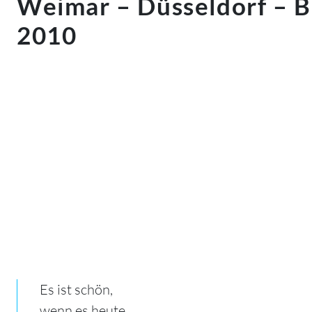
Weimar – Düsseldorf – B
2010
Es ist schön,
wenn es heute,