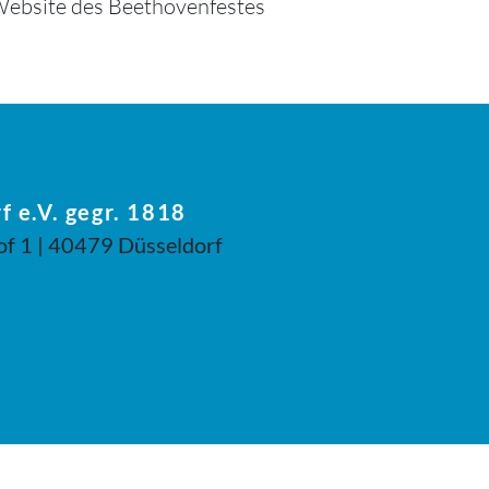
r Website des Beethovenfestes
f e.V. gegr. 1818
of 1 | 40479 Düsseldorf