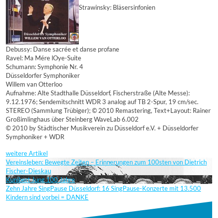
Strawinsky: Bläsersinfonien
Debussy: Danse sacrée et danse profane
Ravel: Ma Mére lOye-Suite
Schumann: Symphonie Nr. 4
Düsseldorfer Symphoniker
Willem van Otterloo
Aufnahme: Alte Stadthalle Düsseldorf, Fischerstraße (Alte Messe):
9.12.1976; Sendemitschnitt WDR 3 analog auf TB 2-Spur, 19 cm/sec.
STEREO (Sammlung Trübiger); © 2010 Remastering, Text+Layout: Rainer
Großimlinghaus über Steinberg WaveLab 6.002
© 2010 by Städtischer Musikverein zu Düsseldorf e.V. + Düsseldorfer
Symphoniker + WDR
weitere Artikel
Vereinsleben: Bewegte Zeiten – Erinnerungen zum 100sten von Dietrich
Fischer-Dieskau
Kunibert Jung 100 Jahre
Zehn Jahre SingPause Düsseldorf: 16 SingPause-Konzerte mit 13.500
Kindern sind vorbei = DANKE