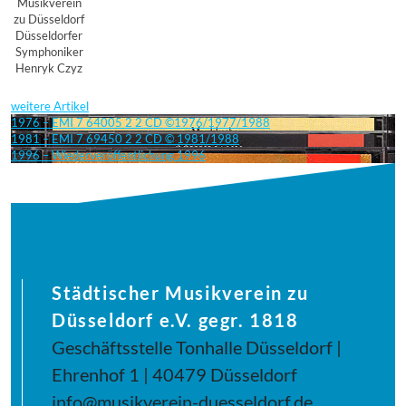
Musikverein
zu Düsseldorf
Düsseldorfer
Symphoniker
Henryk Czyz
weitere Artikel
1976 – EMI 7 64005 2 2 CD ©1976/1977/1988
1981 – EMI 7 69450 2 2 CD © 1981/1988
1996 – Wiederveröffentlichung 1996
Städtischer Musikverein zu
Düsseldorf e.V. gegr. 1818
Geschäftsstelle Tonhalle Düsseldorf |
Ehrenhof 1 | 40479 Düsseldorf
info@musikverein-duesseldorf.de