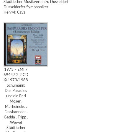
Städtischer Musikverein zu Düsseldorf
Düsseldorfer Symphoniker
Henryk Czyz
1973 – EMI 7
69447 2 2 CD
© 1973/1988
Schumann:
Das Paradies
und die Peri
Moser .
Marheineke .
Fassbaender .
Gedda . Tripp .
Wewel
Städtischer