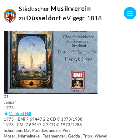
Städtischer
Musikverein
zu
Düsseldorf
e.V. gegr. 1818
01
Januar
1973
Manfred Hill
1973 – EMI 7 69447 2 2 CD © 1973/1988
1973 - EMI 7 69447 2 2 CD © 1973/1988
Schumann: Das Paradies und die Peri
Moser . Marheineke . Fassbaender . Gedda . Tripp . Wewel