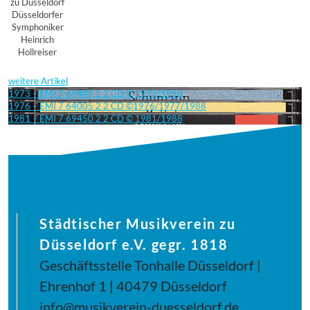
zu Düsseldorf
Düsseldorfer
Symphoniker
Heinrich
Hollreiser
weitere Artikel
1973 – EMI 7 69447 2 2 CD © 1973/1988
1976 – EMI 7 64005 2 2 CD ©1976/1977/1988
1981 – EMI 7 69450 2 2 CD © 1981/1988
Städtischer Musikverein zu
Düsseldorf e.V. gegr. 1818
Geschäftsstelle Tonhalle Düsseldorf |
Ehrenhof 1 | 40479 Düsseldorf
info@musikverein-duesseldorf.de