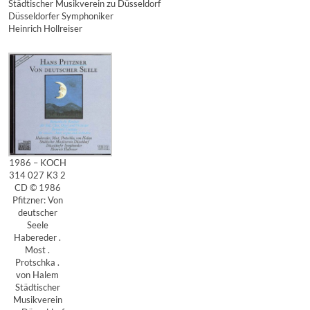
Städtischer Musikverein zu Düsseldorf
Düsseldorfer Symphoniker
Heinrich Hollreiser
1986 – KOCH
314 027 K3 2
CD © 1986
Pfitzner: Von
deutscher
Seele
Habereder .
Most .
Protschka .
von Halem
Städtischer
Musikverein