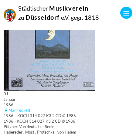
Städtischer
Musikverein
zu
Düsseldorf
e.V. gegr. 1818
01
Januar
1986
Manfred Hill
1986 – KOCH 314 027 K3 2 CD © 1986
1986 - KOCH 314 027 K3 2 CD © 1986
Pfitzner: Von deutscher Seele
Habereder . Most . Protschka . von Halem