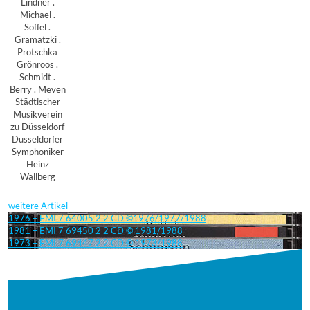
Lindner .
Michael .
Soffel .
Gramatzki .
Protschka
Grönroos .
Schmidt .
Berry . Meven
Städtischer
Musikverein
zu Düsseldorf
Düsseldorfer
Symphoniker
Heinz
Wallberg
weitere Artikel
1976 – EMI 7 64005 2 2 CD ©1976/1977/1988
1981 – EMI 7 69450 2 2 CD © 1981/1988
1973 – EMI 7 69447 2 2 CD © 1973/1988