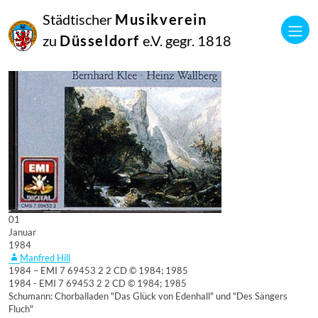
Städtischer
Musikverein
zu
Düsseldorf
e.V. gegr. 1818
01
Januar
1984
Manfred Hill
1984 – EMI 7 69453 2 2 CD © 1984; 1985
1984 - EMI 7 69453 2 2 CD © 1984; 1985
Schumann: Chorballaden "Das Glück von Edenhall" und "Des Sängers
Fluch"