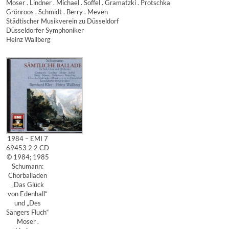
Moser . Lindner . Michael . Soffel . Gramatzki . Protschka
Grönroos . Schmidt . Berry . Meven
Städtischer Musikverein zu Düsseldorf
Düsseldorfer Symphoniker
Heinz Wallberg
1984 – EMI 7
69453 2 2 CD
© 1984; 1985
Schumann:
Chorballaden
„Das Glück
von Edenhall“
und „Des
Sängers Fluch“
Moser .