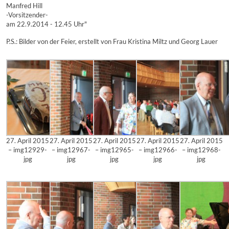
Manfred Hill
-Vorsitzender-
am 22.9.2014 - 12.45 Uhr"
P.S.: Bilder von der Feier, erstellt von Frau Kristina Miltz und Georg Lauer
27. April 2015
27. April 2015
27. April 2015
27. April 2015
27. April 2015
– img12929-
– img12967-
– img12965-
– img12966-
– img12968-
jpg
jpg
jpg
jpg
jpg