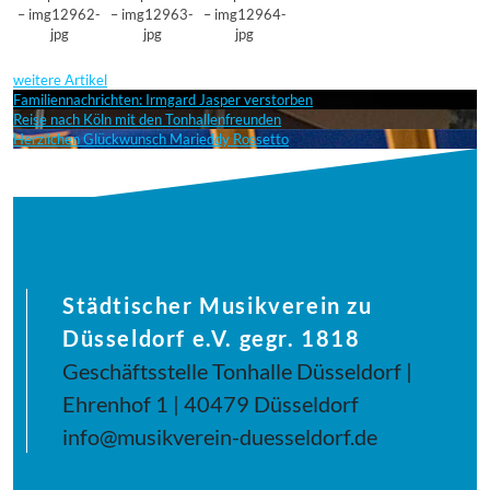
– img12962-
– img12963-
– img12964-
jpg
jpg
jpg
weitere Artikel
Familiennachrichten: Irmgard Jasper verstorben
Reise nach Köln mit den Tonhallenfreunden
Herzlichen Glückwunsch Marieddy Rossetto
Städtischer Musikverein zu
Düsseldorf e.V. gegr. 1818
Geschäftsstelle Tonhalle Düsseldorf |
Ehrenhof 1 | 40479 Düsseldorf
info@musikverein-duesseldorf.de