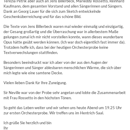
Terezia Petrik aber auch an Jens Billerbeck, Marieddy Rossetto, Reinhard
Kaufmann, dem gesamten Vorstand und allen Sängerinnen und Sängern.
Dank an Georg Lauer für die sich zum Sketch entwickelnde
Geschenküberreichung und für das schöne Bild.
Die Texte von Jens Billerbeck waren mal wieder einmalig und einzigartig,
der Gesang großartig und die Überraschung war in allerbestem Maße
gelungen zumal ich mir nicht vorstellen konnte, wann dieses wunderbare
Opus hätte geübt werden können. (Ich war doch eigentlich fast immer da).
Trotzdem hoffe ich, dass bei der heutigen Orchesterprobe keine
Textverwechslungen stattfinden.
Besonders beeindruckt war ich aber von der aus den Augen der
Sängerinnen und Sänger ablesbaren menschlichen Wärme, die sich über
mich legte wie eine samtene Decke.
Vielen lieben Dank für Ihre Zuneigung.
Sir Neville war von der Probe sehr angetan und lobte die Zusammenarbeit
mit Frau Rossetto in den höchsten Tönen.
So geht das Leben weiter und wir sehen uns heute Abend um 19.25 Uhr
zur ersten Orchesterprobe. Wir treffen uns im Hentrich-Saal.
Ich grüße Sie herzlich und bin
Ihr