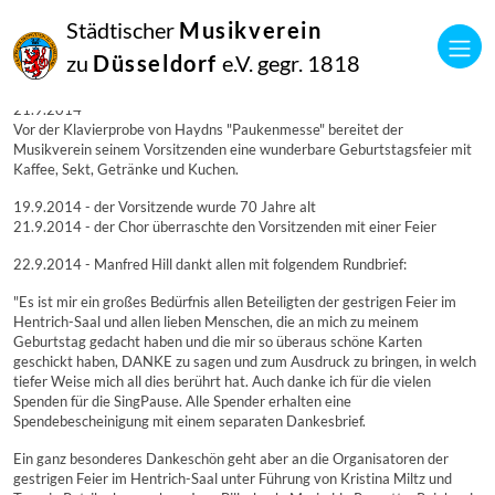
21
Städtischer
Musikverein
September
2014
zu
Düsseldorf
e.V. gegr. 1818
Manfred Hill
Glückwünsche an den Vorsitzenden zum Runden Geburtstag:
21.9.2014
Vor der Klavierprobe von Haydns "Paukenmesse" bereitet der
Musikverein seinem Vorsitzenden eine wunderbare Geburtstagsfeier mit
Kaffee, Sekt, Getränke und Kuchen.
19.9.2014 - der Vorsitzende wurde 70 Jahre alt
21.9.2014 - der Chor überraschte den Vorsitzenden mit einer Feier
22.9.2014 - Manfred Hill dankt allen mit folgendem Rundbrief:
"Es ist mir ein großes Bedürfnis allen Beteiligten der gestrigen Feier im
Hentrich-Saal und allen lieben Menschen, die an mich zu meinem
Geburtstag gedacht haben und die mir so überaus schöne Karten
geschickt haben, DANKE zu sagen und zum Ausdruck zu bringen, in welch
tiefer Weise mich all dies berührt hat. Auch danke ich für die vielen
Spenden für die SingPause. Alle Spender erhalten eine
Spendebescheinigung mit einem separaten Dankesbrief.
Ein ganz besonderes Dankeschön geht aber an die Organisatoren der
gestrigen Feier im Hentrich-Saal unter Führung von Kristina Miltz und