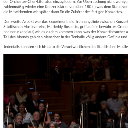
der Orchester-Chor-Literatur, einzugliedern. Zur Überraschung nicht wenig
zahlenmäßig wieder eine Konzertstärke von über 180 (!) was dem Stand von 
die Mitwirkenden wie später dann für die Zuhörer des fertigen Konzertes.
Der zweite Aspekt war das Experiment, die Trennungslinie zwischen Konzert
Städtischen Musikvereins, Marieddy Rossetto, griff auf ein bewährtes Credo
beeindruckend auf, wie es zu dem kommen kann, was der Konzertbesucher als
Teil des Abends gab den Menschen in der Tonhalle völlig andere Gefühle und
Jedenfalls konnten sich bis dato die Verantwortlichen des Städtischen Musik