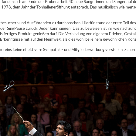
er fanden sich am Ende der Probenarbeit 40 neue Sängerinnen und Sänger auf d
1978, dem Jahr der Tonhalleneröffnung entsprach. Das musikalisch wie mensch
besuchern und Ausführenden zu durchbrechen. Hierfür stand der erste Teil de
 der SingPause zurück: Jeder kann singen! Das zu beweisen ist ihr wie nachzu
 fertiges Produkt genießen darf. Die Verbindung von eigenem Erleben, Gesta
 Erkenntnisse mit auf den Heimweg, als dies wohl bei einem gewöhnlichen Kon
vereins keine effektivere Sympathie- und Mitgliederwerbung vorstellen. Schon d