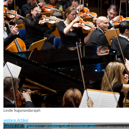
Leslie Suganandarajah
weitere Artikel
Ludwig van Beethoven – Symphonie Nr. 9 d-moll op. 125