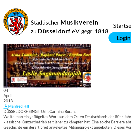
Städtischer
Musikverein
Startse
zu
Düsseldorf
e.V. gegr. 1818
Login
04
April
2013
Manfred Hill
DÜSSELDORF SINGT Orff: Carmina Burana
Wollte man ein geflügeltes Wort aus dem Osten Deutschlands der 80er Jahre
klassische Konzertbetrieb seit jeher zu kämpfen hat. Eine solche Barriere a
Geschichte ein derart breit angelegtes Mitsingprojekt angeboten. Dieses Vo