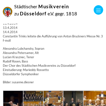
13
Städtischer
Musikverein
April
2014
zu
Düsseldorf
e.V. gegr. 1818
Manfred Hill
Bruckner mit Constantin Trinks am 11.4.2014
11.4.2014
13.4.2014
14.4.2014
Constantin Trinks leitete die Aufführung von Anton Bruckners Messe Nr. 3
f-moll
Alexandra Lubchansky, Sopran
Alexandra Petersamer, Alt
Lucian Krasznec, Tenor
Rudolf Rosen, Bass
Der Chor des Städtischen Musikvereins zu Düsseldorf
Einstudierung: Marieddy Rossetto
Düsseldorfer Symphoniker
Bilder: susanne.diesner