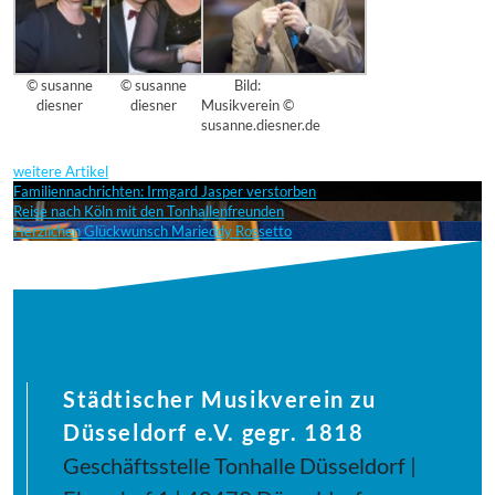
© susanne
© susanne
Bild:
diesner
diesner
Musikverein ©
susanne.diesner.de
weitere Artikel
Familiennachrichten: Irmgard Jasper verstorben
Reise nach Köln mit den Tonhallenfreunden
Herzlichen Glückwunsch Marieddy Rossetto
Städtischer Musikverein zu
Düsseldorf e.V. gegr. 1818
Geschäftsstelle Tonhalle Düsseldorf |