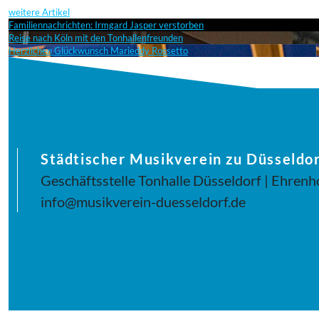
weitere Artikel
Familiennachrichten: Irmgard Jasper verstorben
Reise nach Köln mit den Tonhallenfreunden
Herzlichen Glückwunsch Marieddy Rossetto
Städtischer Musikverein zu Düsseldor
Geschäftsstelle Tonhalle Düsseldorf | Ehrenh
info@musikverein-duesseldorf.de