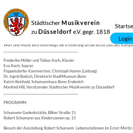
12
Juni
2010
Manfred Hill
Städtischer
Musikverein
12.6.2010 – Schumannfest Düsseldorf – Auf Schumanns Spuren nach Bonn:
Startse
12.6.2010 - Schumannfest Düsseldorf - Auf Schumanns Spuren nach Bonn:
zu
Düsseldorf
e.V. gegr. 1818
Login
Mitten in der Düsseldorfer Altstadt beginnt diese Tagesreise auf Robert Sc
Wort und Musik wird unterwegs die Erinnerung an die letzte Zeit des Kompo
__________________________________________________
Frederike Möller und Tobias Koch, Klavier
Eva Koch, Sopran
Poppelsdorfer Kammerchor, Christoph Hamm (Leitung)
Dr. Ingrid Bodsch, Direktorin StadtMuseum Bonn
Katrin Reinhold, Schumannhaus Bonn-Endenich
Manfred Hill, Vorsitzender Städtischer Musikverein zu Düsseldorf
__________________________________________________
PROGRAMM
Schumann-Gedenkstätte, Bilker Straße 15
Robert Schumann aus Kinderszenen op. 15
Besuch der Ausstellung Robert Schumann  Lebensstationen im Ernst-Mor