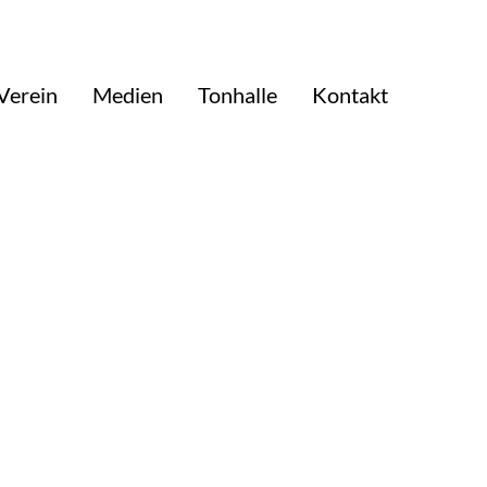
Verein
Medien
Tonhalle
Kontakt
 Schumannfest-Veranstaltungen geworden ist. In Gesprächen, Gedanken, in