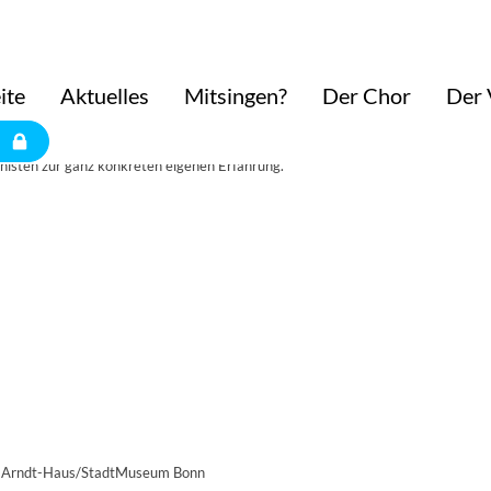
ite
Aktuelles
Mitsingen?
Der Chor
Der 
humanns rheinischen Spuren, die inzwischen zur festen Tradition im Kanon der
nisten zur ganz konkreten eigenen Erfahrung.
itz-Arndt-Haus/StadtMuseum Bonn