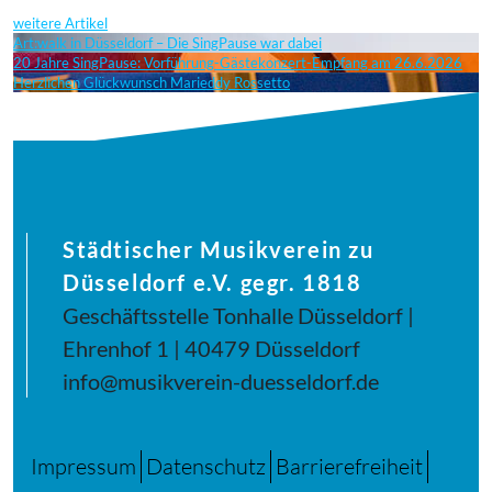
weitere Artikel
Art:walk in Düsseldorf – Die SingPause war dabei
20 Jahre SingPause: Vorführung-Gästekonzert-Empfang am 26.6.2026
Herzlichen Glückwunsch Marieddy Rossetto
Städtischer Musikverein zu
Düsseldorf e.V. gegr. 1818
Geschäftsstelle Tonhalle Düsseldorf |
Ehrenhof 1 | 40479 Düsseldorf
info@musikverein-duesseldorf.de
Impressum
Datenschutz
Barrierefreiheit