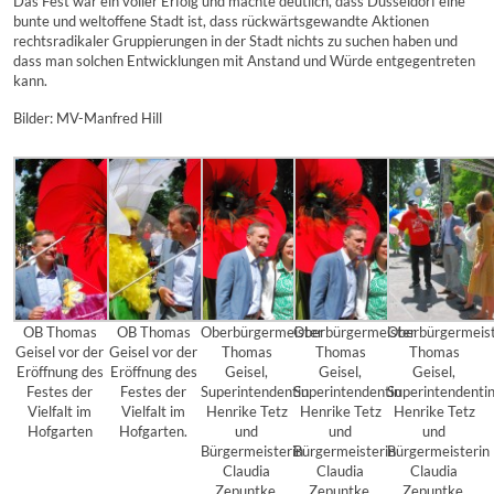
Das Fest war ein voller Erfolg und machte deutlich, dass Düsseldorf eine
bunte und weltoffene Stadt ist, dass rückwärtsgewandte Aktionen
rechtsradikaler Gruppierungen in der Stadt nichts zu suchen haben und
dass man solchen Entwicklungen mit Anstand und Würde entgegentreten
kann.
Bilder: MV-Manfred Hill
OB Thomas
OB Thomas
Oberbürgermeister
Oberbürgermeister
Oberbürgermeis
Geisel vor der
Geisel vor der
Thomas
Thomas
Thomas
Eröffnung des
Eröffnung des
Geisel,
Geisel,
Geisel,
Festes der
Festes der
Superintendentin
Superintendentin
Superintendenti
Vielfalt im
Vielfalt im
Henrike Tetz
Henrike Tetz
Henrike Tetz
Hofgarten
Hofgarten.
und
und
und
Bürgermeisterin
Bürgermeisterin
Bürgermeisterin
Claudia
Claudia
Claudia
Zepuntke.
Zepuntke.
Zepuntke.