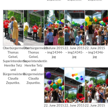
Oberbürgermeister
Oberbürgermeister
22. June 2015
22. June 2015
22. June 2015
Thomas
Thomas
– img14344-
– img14345-
– img14346-
Geisel,
Geisel,
jpg
jpg
jpg
Superintendentin
Superintendentin
Henrike Tetz
Henrike Tetz
und
und
Bürgermeisterin
Bürgermeisterin
Claudia
Claudia
Zepuntke.
Zepuntke.
22. June 2015
22. June 2015
22. June 2015