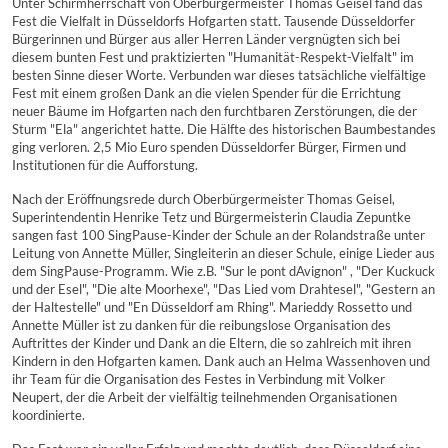
Unter Schirmherrschaft von Oberbürgermeister Thomas Geisel fand das
Fest die Vielfalt in Düsseldorfs Hofgarten statt. Tausende Düsseldorfer
Bürgerinnen und Bürger aus aller Herren Länder vergnügten sich bei
diesem bunten Fest und praktizierten "Humanität-Respekt-Vielfalt" im
besten Sinne dieser Worte. Verbunden war dieses tatsächliche vielfältige
Fest mit einem großen Dank an die vielen Spender für die Errichtung
neuer Bäume im Hofgarten nach den furchtbaren Zerstörungen, die der
Sturm "Ela" angerichtet hatte. Die Hälfte des historischen Baumbestandes
ging verloren. 2,5 Mio Euro spenden Düsseldorfer Bürger, Firmen und
Institutionen für die Aufforstung.
Nach der Eröffnungsrede durch Oberbürgermeister Thomas Geisel,
Superintendentin Henrike Tetz und Bürgermeisterin Claudia Zepuntke
sangen fast 100 SingPause-Kinder der Schule an der Rolandstraße unter
Leitung von Annette Müller, Singleiterin an dieser Schule, einige Lieder aus
dem SingPause-Programm. Wie z.B. "Sur le pont dAvignon" , "Der Kuckuck
und der Esel", "Die alte Moorhexe", "Das Lied vom Drahtesel", "Gestern an
der Haltestelle" und "En Düsseldorf am Rhing". Marieddy Rossetto und
Annette Müller ist zu danken für die reibungslose Organisation des
Auftrittes der Kinder und Dank an die Eltern, die so zahlreich mit ihren
Kindern in den Hofgarten kamen. Dank auch an Helma Wassenhoven und
ihr Team für die Organisation des Festes in Verbindung mit Volker
Neupert, der die Arbeit der vielfältig teilnehmenden Organisationen
koordinierte.