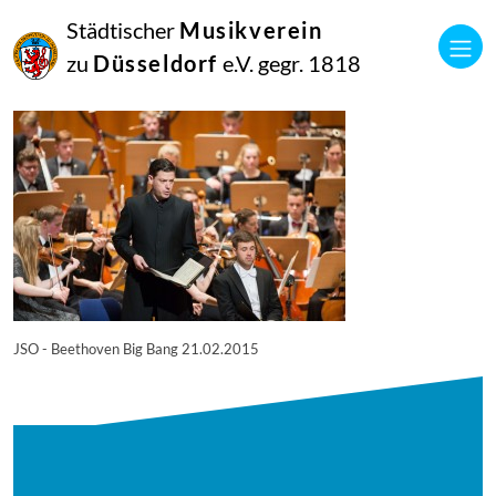
16
Städtischer
Musikverein
Mai
2015
zu
Düsseldorf
e.V. gegr. 1818
Manfred Hill
17076515705_3aaf23eb83_b
JSO - Beethoven Big Bang 21.02.2015