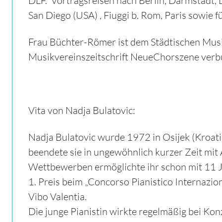
DLF. Vortragsreisen nach Berlin, Darmstadt, 
San Diego (USA) , Fiuggi b. Rom, Paris sowie f
Frau Büchter-Römer ist dem Städtischen Musi
Musikvereinszeitschrift NeueChorszene verb
Vita von Nadja Bulatovic:
Nadja Bulatovic wurde 1972 in Osijek (Kroati
beendete sie in ungewöhnlich kurzer Zeit mit
Wettbewerben ermöglichte ihr schon mit 11 Ja
1. Preis beim „Concorso Pianistico Internazi
Vibo Valentia.
Die junge Pianistin wirkte regelmäßig bei Ko