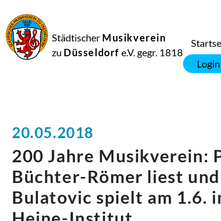
Städtischer
Musikverein
Startse
zu
Düsseldorf
e.V. gegr. 1818
Login
20.05.2018
200 Jahre Musikverein: P
Büchter-Römer liest und
Bulatovic spielt am 1.6. 
Heine-Institut