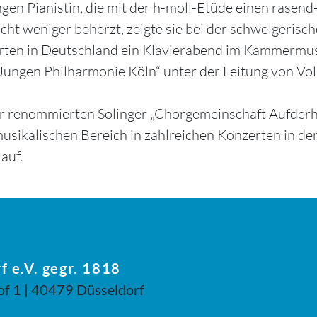
gen Pianistin, die mit der h-moll-Etüde einen rasend-
cht weniger beherzt, zeigte sie bei der schwelgerisch
erten in Deutschland ein Klavierabend im Kammermus
r „Jungen Philharmonie Köln“ unter der Leitung von V
der renommierten Solinger „Chorgemeinschaft Aufderhö
musikalischen Bereich in zahlreichen Konzerten in d
auf.
f e.V. gegr. 1818
of 1 | 40479 Düsseldorf