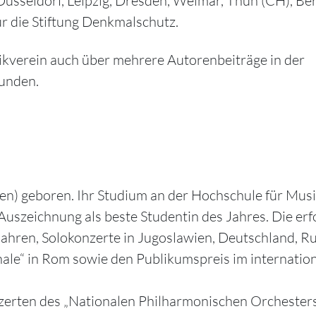
Düsseldorf, Leipzig, Dresden, Weimar, Thun (CH), Ber
ür die Stiftung Denkmalschutz.
kverein auch über mehrere Autorenbeiträge in der
unden.
en) geboren. Ihr Studium an der Hochschule für Musik
 Auszeichnung als beste Studentin des Jahres. Die er
hren, Solokonzerte in Jugoslawien, Deutschland, Rus
onale“ in Rom sowie den Publikumspreis im internatio
nzerten des „Nationalen Philharmonischen Orchesters