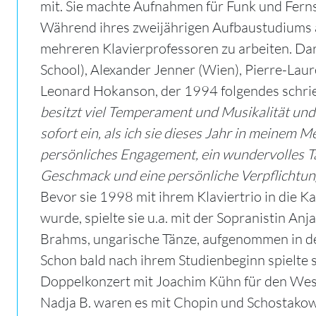
mit. Sie machte Aufnahmen für Funk und Ferns
Während ihres zweijährigen Aufbaustudiums a
mehreren Klavierprofessoren zu arbeiten. Dar
School), Alexander Jenner (Wien), Pierre-Lau
Leonard Hokanson, der 1994 folgendes schri
besitzt viel Temperament und Musikalität und 
sofort ein, als ich sie dieses Jahr in meinem M
persönliches Engagement, ein wundervolles T
Geschmack und eine persönliche Verpflichtun
Bevor sie 1998 mit ihrem Klaviertrio in di
wurde, spielte sie u.a. mit der Sopranistin An
Brahms, ungarische Tänze, aufgenommen in der
Schon bald nach ihrem Studienbeginn spielte 
Doppelkonzert mit Joachim Kühn für den West
Nadja B. waren es mit Chopin und Schostakow