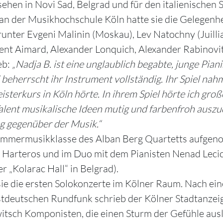
ehen in Novi Sad, Belgrad und für den italienischen 
n der Musikhochschule Köln hatte sie die Gelegenhei
unter Evgeni Malinin (Moskau), Lev Natochny (Juilli
rent Aimard, Alexander Lonquich, Alexander Rabinovi
eb:
„Nadja B. ist eine unglaublich begabte, junge Pianis
beherrscht ihr Instrument vollständig. Ihr Spiel nah
eisterkurs in Köln hörte. In ihrem Spiel hörte ich groß
alent musikalische Ideen mutig und farbenfroh auszu
g gegenüber der Musik.“
e Kammermusikklasse des Alban Berg Quartetts aufge
ja Harteros und im Duo mit dem Pianisten Nenad Lecic.
 „Kolarac Hall“ in Belgrad).
sie die ersten Solokonzerte im Kölner Raum. Nach ei
deutschen Rundfunk schrieb der Kölner Stadtanzeig
itsch Komponisten, die einen Sturm der Gefühle aus