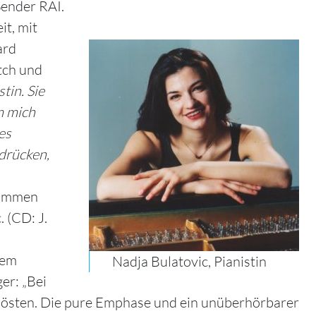
Sender RAI.
t, mit
ard
tch und
tin. Sie
m mich
es
drücken,
nommen
 (CD: J.
nem
Nadja Bulatovic, Pianistin
er: „Bei
lösten. Die pure Emphase und ein unüberhörbarer