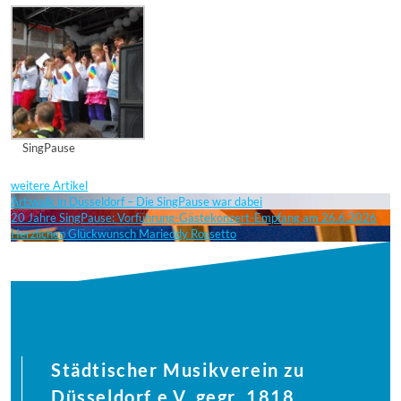
SingPause
weitere Artikel
Art:walk in Düsseldorf – Die SingPause war dabei
20 Jahre SingPause: Vorführung-Gästekonzert-Empfang am 26.6.2026
Herzlichen Glückwunsch Marieddy Rossetto
Städtischer Musikverein zu
Düsseldorf e.V. gegr. 1818