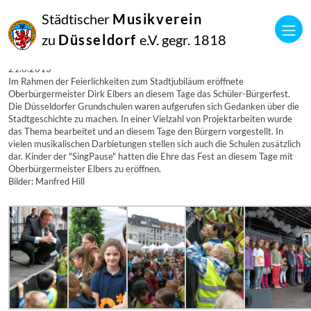
21
Städtischer
Musikverein
Juni
2013
zu
Düsseldorf
e.V. gegr. 1818
mvwp
Stadtjubiläum – Eröffnung des Schüler-Bürgerfestes am 21.6.2013
21.6.2013
Im Rahmen der Feierlichkeiten zum Stadtjubiläum eröffnete
Oberbürgermeister Dirk Elbers an diesem Tage das Schüler-Bürgerfest.
Die Düsseldorfer Grundschulen waren aufgerufen sich Gedanken über die
Stadtgeschichte zu machen. In einer Vielzahl von Projektarbeiten wurde
das Thema bearbeitet und an diesem Tage den Bürgern vorgestellt. In
vielen musikalischen Darbietungen stellen sich auch die Schulen zusätzlich
dar. Kinder der "SingPause" hatten die Ehre das Fest an diesem Tage mit
Oberbürgermeister Elbers zu eröffnen.
Bilder: Manfred Hill