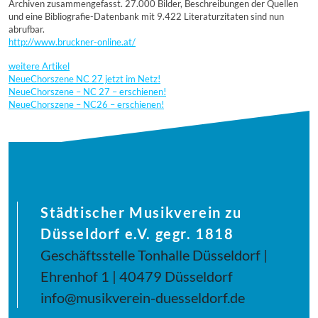
Archiven zusammengefasst. 27.000 Bilder, Beschreibungen der Quellen
und eine Bibliografie-Datenbank mit 9.422 Literaturzitaten sind nun
abrufbar.
http://www.bruckner-online.at/
weitere Artikel
NeueChorszene NC 27 jetzt im Netz!
NeueChorszene – NC 27 – erschienen!
NeueChorszene – NC26 – erschienen!
Städtischer Musikverein zu
Düsseldorf e.V. gegr. 1818
Geschäftsstelle Tonhalle Düsseldorf |
Ehrenhof 1 | 40479 Düsseldorf
info@musikverein-duesseldorf.de