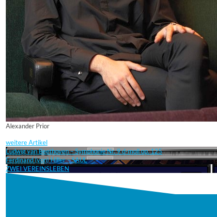
Alexander Prior
weitere Artikel
Ludwig van Beethoven – Symphonie Nr. 9 d-moll op. 125
Ferdinand (von) Hiller – SAUL
ZWEI VEREINSLEBEN