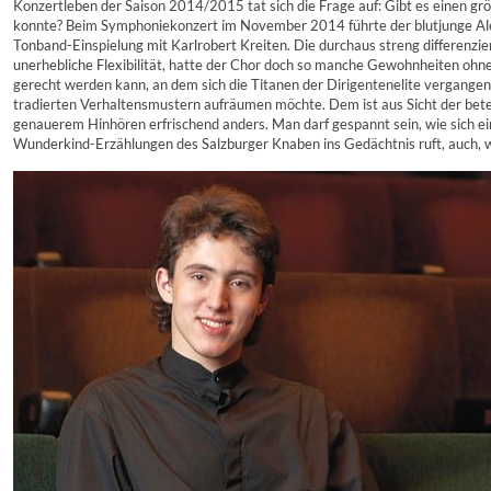
Konzertleben der Saison 2014/2015 tat sich die Frage auf: Gibt es einen g
konnte? Beim Symphoniekonzert im November 2014 führte der blutjunge Alex
Tonband-Einspielung mit Karlrobert Kreiten. Die durchaus streng differenzie
unerhebliche Flexibilität, hatte der Chor doch so manche Gewohnheiten ohne
gerecht werden kann, an dem sich die Titanen der Dirigentenelite vergangen
tradierten Verhaltensmustern aufräumen möchte. Dem ist aus Sicht der betei
genauerem Hinhören erfrischend anders. Man darf gespannt sein, wie sich e
Wunderkind-Erzählungen des Salzburger Knaben ins Gedächtnis ruft, auch, we