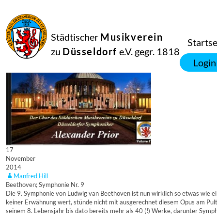
Städtischer
Musikverein
Startse
zu
Düsseldorf
e.V. gegr. 1818
Login
17
November
2014
Manfred Hill
Beethoven; Symphonie Nr. 9
Die 9. Symphonie von Ludwig van Beethoven ist nun wirklich so etwas wie ein
keiner Erwähnung wert, stünde nicht mit ausgerechnet diesem Opus am Pult 
seinem 8. Lebensjahr bis dato bereits mehr als 40 (!) Werke, darunter Symp