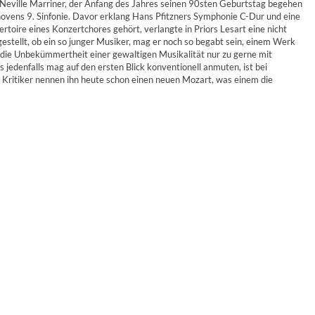
 Neville Marriner, der Anfang des Jahres seinen 90sten Geburtstag begehen
ovens 9. Sinfonie. Davor erklang Hans Pfitzners Symphonie C-Dur und eine
rtoire eines Konzertchores gehört, verlangte in Priors Lesart eine nicht
estellt, ob ein so junger Musiker, mag er noch so begabt sein, einem Werk
s die Unbekümmertheit einer gewaltigen Musikalität nur zu gerne mit
edenfalls mag auf den ersten Blick konventionell anmuten, ist bei
 Kritiker nennen ihn heute schon einen neuen Mozart, was einem die