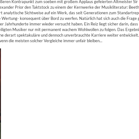
rößeren Kontrapunkt zum soeben mit großem Applaus gefeierten Altmeister Sir
ander Prior den Taktstock zu einem der Kernwerke der Musikliteratur: Beeth
rt analytische Sichtweise auf ein Werk, das seit Generationen zum Standartrepe
 Wertung- konsequent über Bord zu werfen. Natürlich hat sich auch die Frage g
er Jahrhunderte immer wieder versucht haben. Ein Reiz liegt sicher darin, das
ligten Musiker nur mit permanent wachem Wohlwollen zu folgen. Das Ergebnis j
ine derart spektakuläre und dennoch unverbrauchte Karriere weiter entwickelt.
nn die meisten solcher Vergleiche immer unfair bleiben...