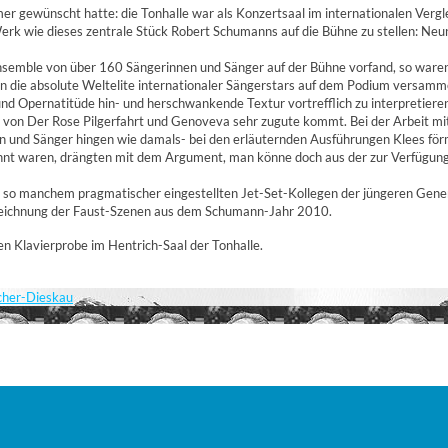
mer gewünscht hatte: die Tonhalle war als Konzertsaal im internationalen Vergle
k wie dieses zentrale Stück Robert Schumanns auf die Bühne zu stellen: Neun So
emble von über 160 Sängerinnen und Sänger auf der Bühne vorfand, so waren es
die absolute Weltelite internationaler Sängerstars auf dem Podium versammel
und Opernatitüde hin- und herschwankende Textur vortrefflich zu interpretier
 Der Rose Pilgerfahrt und Genoveva sehr zugute kommt. Bei der Arbeit mit 
und Sänger hingen wie damals- bei den erläuternden Ausführungen Klees förml
t waren, drängten mit dem Argument, man könne doch aus der zur Verfügung 
s so manchem pragmatischer eingestellten Jet-Set-Kollegen der jüngeren Genera
ufzeichnung der Faust-Szenen aus dem Schumann-Jahr 2010.
sten Klavierprobe im Hentrich-Saal der Tonhalle.
scher-Dieskau