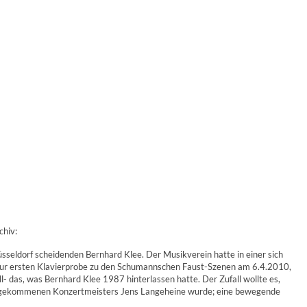
chiv:
seldorf scheidenden Bernhard Klee. Der Musikverein hatte in einer sich
 zur ersten Klavierprobe zu den Schumannschen Faust-Szenen am 6.4.2010,
l- das, was Bernhard Klee 1987 hinterlassen hatte. Der Zufall wollte es,
ern gekommenen Konzertmeisters Jens Langeheine wurde; eine bewegende