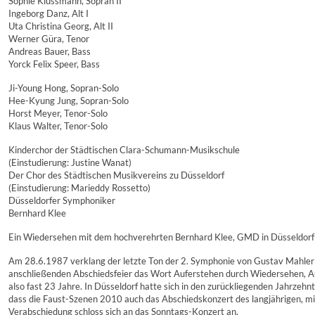
Sophie Klussmann, Sopran II
Ingeborg Danz, Alt I
Uta Christina Georg, Alt II
Werner Güra, Tenor
Andreas Bauer, Bass
Yorck Felix Speer, Bass
Ji-Young Hong, Sopran-Solo
Hee-Kyung Jung, Sopran-Solo
Horst Meyer, Tenor-Solo
Klaus Walter, Tenor-Solo
Kinderchor der Städtischen Clara-Schumann-Musikschule
(Einstudierung: Justine Wanat)
Der Chor des Städtischen Musikvereins zu Düsseldorf
(Einstudierung: Marieddy Rossetto)
Düsseldorfer Symphoniker
Bernhard Klee
Ein Wiedersehen mit dem hochverehrten Bernhard Klee, GMD in Düsseldorf 
Am 28.6.1987 verklang der letzte Ton der 2. Symphonie von Gustav Mahler u
anschließenden Abschiedsfeier das Wort Auferstehen durch Wiedersehen, A
also fast 23 Jahre. In Düsseldorf hatte sich in den zurückliegenden Jahrzehn
dass die Faust-Szenen 2010 auch das Abschiedskonzert des langjährigen,
Verabschiedung schloss sich an das Sonntags-Konzert an.