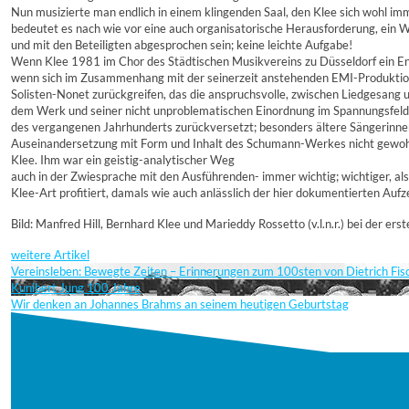
Nun musizierte man endlich in einem klingenden Saal, den Klee sich wohl im
bedeutet es nach wie vor eine auch organisatorische Herausforderung, ein Wer
und mit den Beteiligten abgesprochen sein; keine leichte Aufgabe!
Wenn Klee 1981 im Chor des Städtischen Musikvereins zu Düsseldorf ein Ens
wenn sich im Zusammenhang mit der seinerzeit anstehenden EMI-Produktion 
Solisten-Nonet zurückgreifen, das die anspruchsvolle, zwischen Liedgesang 
dem Werk und seiner nicht unproblematischen Einordnung im Spannungsfeld von
des vergangenen Jahrhunderts zurückversetzt; besonders ältere Sängerinnen 
Auseinandersetzung mit Form und Inhalt des Schumann-Werkes nicht gewohn
Klee. Ihm war ein geistig-analytischer Weg
auch in der Zwiesprache mit den Ausführenden- immer wichtig; wichtiger, al
Klee-Art profitiert, damals wie auch anlässlich der hier dokumentierten A
Bild: Manfred Hill, Bernhard Klee und Marieddy Rossetto (v.l.n.r.) bei der er
weitere Artikel
Vereinsleben: Bewegte Zeiten – Erinnerungen zum 100sten von Dietrich Fi
Kunibert Jung 100 Jahre
Wir denken an Johannes Brahms an seinem heutigen Geburtstag