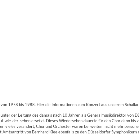
von 1978 bis 1988. Hier die Informationen zum Konzert aus unserem Schallar
nter der Leitung des damals nach 10 Jahren als Generalmusikdirektor von Düs
uf-wie-der-sehen ersetzt. Dieses Wiedersehen dauerte für den Chor dann bis
ten vieles verändert; Chor und Orchester waren bei weitem nicht mehr personel
 mit Amtsantritt von Bernhard Klee ebenfalls zu den Düsseldorfer Symphonik