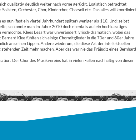
ich qualitativ deutlich weiter nach vorne gerückt. Logistisch betrachtet
listen, Orchester, Chor, Kinderchor, Chorsoli etc. Das alles will koordiniert
 nun (fast ein viertel Jahrhundert später) weniger als 110. Und: selbst
te, so konnte man im Jahre 2010 doch ebenfalls auf ein hochkarätiges
en vermochte. Klees Lesart war unverändert lyrisch-dramatisch, wobei das
Bernard Klee fühlten sich einige Chormitglieder in die 70er und 80er Jahre
ich an seinen Lippen. Andere wiederum, die diese Art der intellektuellen
stehenden Zeit mehr machen. Aber das war nie das Präjudiz eines Bernhard
tion. Der Chor des Musikvereins hat in vielen Fällen nachhaltig von dieser