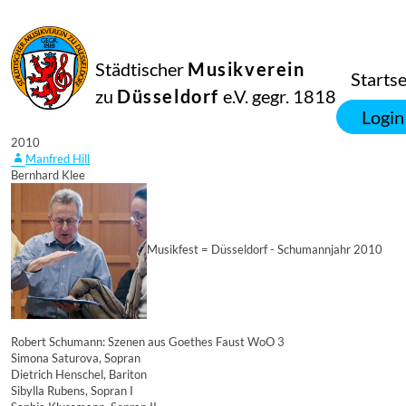
Städtischer
Musikverein
Startse
zu
Düsseldorf
e.V. gegr. 1818
16
Login
April
2010
Manfred Hill
Bernhard Klee
Musikfest = Düsseldorf - Schumannjahr 2010
Robert Schumann: Szenen aus Goethes Faust WoO 3
Simona Saturova, Sopran
Dietrich Henschel, Bariton
Sibylla Rubens, Sopran I