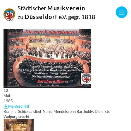
Städtischer
Musikverein
zu
Düsseldorf
e.V. gegr. 1818
12
Mai
1985
Manfred Hill
Brahms: Schicksalslied  Nänie Mendelssohn Bartholdy: Die erste
Walpurgisnacht