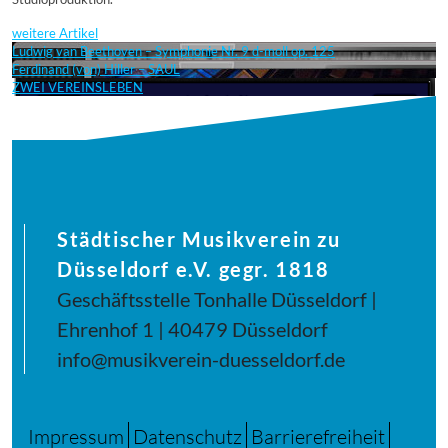
weitere Artikel
Ludwig van Beethoven – Symphonie Nr. 9 d-moll op. 125
Ferdinand (von) Hiller – SAUL
ZWEI VEREINSLEBEN
Städtischer Musikverein zu
Düsseldorf e.V. gegr. 1818
Geschäftsstelle Tonhalle Düsseldorf |
Ehrenhof 1 | 40479 Düsseldorf
info@musikverein-duesseldorf.de
Impressum
Datenschutz
Barrierefreiheit