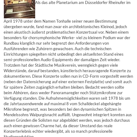
Als das alte Planetarium am Düsseldorfer Rheinufer im
April 1978 unter dem Namen Tonhalle seiner neuen Bestimmung
übergeben wurde, fand man zwar ein architektonisches Kleinod, jedoch
einen akustisch äußerst problematischen Konzertsaal vor. Neben einem
besonders für chorsymphonische Werke- viel zu kleinem Podium war der
Rundbau klanglich nur sehr begrenzt den Anforderungen von
Ausführenden wie Zuhörern gewachsen. Auch die technischen
Einrichtungen spiegelten nicht unbedingt den aktuellsten Stand eines
semi-professionellen Audio-Equipments der damaligen Zeit wieder.
Trotzdem hat der Städtische Musikverein, wenngleich gegen viele
Widerstände, darauf bestanden, künstlerisch herausragende Konzerte zu
dokumentieren. Diese Konzerte sollen nun in CD-Form vorgestellt werden
(neben der Datensicherung auf einer externen Festplatte) und somit auch
für spätere Zeiten zugänglich erhalten bleiben. Bedacht werden sollte
beim Abhören, dass weder Panoramaregler noch Stützmikrofone zur
Verfügung standen. Die Aufnahmemöglichkeiten waren seit 1978 bis um
die Jahrtausendwende auf maximal 8 vom Schalldeckel abgehängte
Mikrofone begrenzt, was besonders bei den dynamischen Spitzen in
Mendelssohns Walpurgisnacht auffällt. Ungewohnt integriert konnten aus
diesen Gründen die Solisten nur abgebildet werden, was jedoch durchaus
auch einen gewissen Charme hat, da dieser Umstand das reale
Konzerterlebnis echter wiedergibt, als so manch professionelle
Studioproduktion.