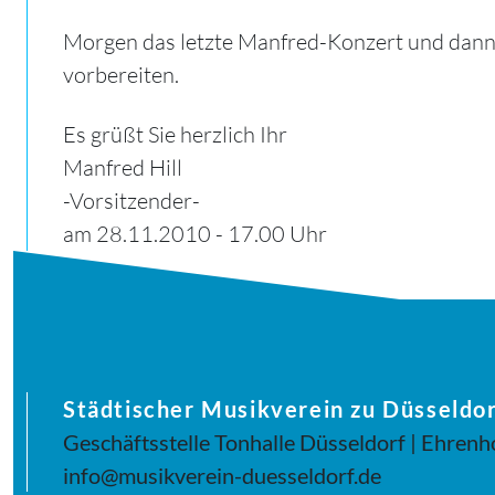
Morgen das letzte Manfred-Konzert und dann 
vorbereiten.
Es grüßt Sie herzlich Ihr
Manfred Hill
-Vorsitzender-
am 28.11.2010 - 17.00 Uhr
Städtischer Musikverein zu Düsseldor
Geschäftsstelle Tonhalle Düsseldorf | Ehrenh
info@musikverein-duesseldorf.de