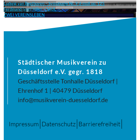
Ludwig van Beethoven – Symphonie Nr. 9 d-moll op. 125
Ferdinand (von) Hiller – SAUL
ZWEI VEREINSLEBEN
Städtischer Musikverein zu
Düsseldorf e.V. gegr. 1818
Geschäftsstelle Tonhalle Düsseldorf |
Ehrenhof 1 | 40479 Düsseldorf
info@musikverein-duesseldorf.de
Impressum
Datenschutz
Barrierefreiheit