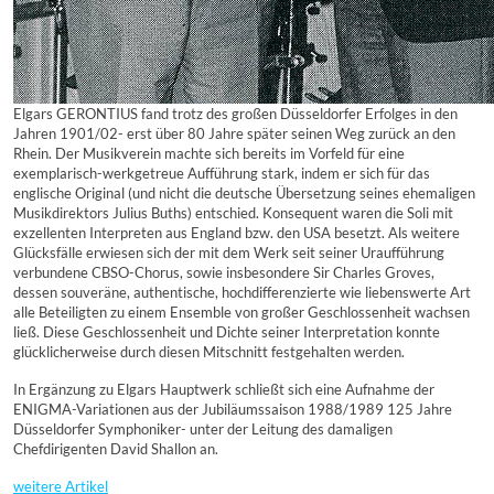
Elgars GERONTIUS fand trotz des großen Düsseldorfer Erfolges in den
Jahren 1901/02- erst über 80 Jahre später seinen Weg zurück an den
Rhein. Der Musikverein machte sich bereits im Vorfeld für eine
exemplarisch-werkgetreue Aufführung stark, indem er sich für das
englische Original (und nicht die deutsche Übersetzung seines ehemaligen
Musikdirektors Julius Buths) entschied. Konsequent waren die Soli mit
exzellenten Interpreten aus England bzw. den USA besetzt. Als weitere
Glücksfälle erwiesen sich der mit dem Werk seit seiner Uraufführung
verbundene CBSO-Chorus, sowie insbesondere Sir Charles Groves,
dessen souveräne, authentische, hochdifferenzierte wie liebenswerte Art
alle Beteiligten zu einem Ensemble von großer Geschlossenheit wachsen
ließ. Diese Geschlossenheit und Dichte seiner Interpretation konnte
glücklicherweise durch diesen Mitschnitt festgehalten werden.
In Ergänzung zu Elgars Hauptwerk schließt sich eine Aufnahme der
ENIGMA-Variationen aus der Jubiläumssaison 1988/1989 125 Jahre
Düsseldorfer Symphoniker- unter der Leitung des damaligen
Chefdirigenten David Shallon an.
weitere Artikel