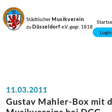
Städtischer
Musikverein
Startse
zu
Düsseldorf
e.V. gegr. 1818
Login
11.03.2011
Gustav Mahler-Box mit 
Musikvereins bei DGG