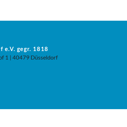
f e.V. gegr. 1818
of 1 | 40479 Düsseldorf