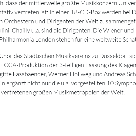
ich, dass der mittlerweile größte Musikkonzern Univ
ativ vertreten ist: In einer 18-CD-Box werden bei
en Orchestern und Dirigenten der Welt zusammengef
iulini, Chailly u.a. sind die Dirigenten. Die Wiener u
ilharmonia London stehen für eine weltweite Schat
Chor des Städtischen Musikvereins zu Düsseldorf sic
CCA-Produktion der 3-teiligen Fassung des Klagende
igitte Fassbaender, Werner Hollweg und Andreas Sc
n ergänzt nicht nur die u.a. vorgestellten 10 Symph
er vertretenen großen Musikmetropolen der Welt.