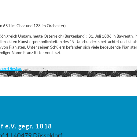
n 651 im Chor und 123 im Orchester).
Königreich Ungarn, heute Österreich (Burgenland);  31. Juli 1886 in Bayreuth, 
llerndsten Künstlerpersönlichkeiten des 19. Jahrhunderts betrachtet und ist als
von Pianisten. Unter seinen Schülern befanden sich viele bedeutende Pianisten 
ändiger Name Franz Ritter von Liszt.
scher-Dieskau
f e.V. gegr. 1818
of 1 | 40479 Düsseldorf