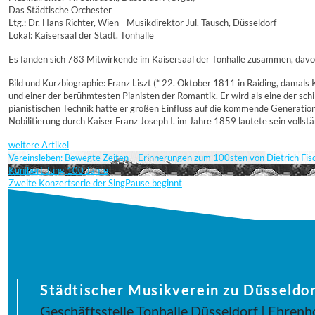
Das Städtische Orchester
Ltg.: Dr. Hans Richter, Wien - Musikdirektor Jul. Tausch, Düsseldorf
Lokal: Kaisersaal der Städt. Tonhalle
Es fanden sich 783 Mitwirkende im Kaisersaal der Tonhalle zusammen, davo
Bild und Kurzbiographie: Franz Liszt (* 22. Oktober 1811 in Raiding, damals 
und einer der berühmtesten Pianisten der Romantik. Er wird als eine der schi
pianistischen Technik hatte er großen Einfluss auf die kommende Generation 
Nobilitierung durch Kaiser Franz Joseph I. im Jahre 1859 lautete sein vollst
weitere Artikel
Vereinsleben: Bewegte Zeiten – Erinnerungen zum 100sten von Dietrich Fi
Kunibert Jung 100 Jahre
Zweite Konzertserie der SingPause beginnt
Städtischer Musikverein zu Düsseldor
Geschäftsstelle Tonhalle Düsseldorf | Ehrenh