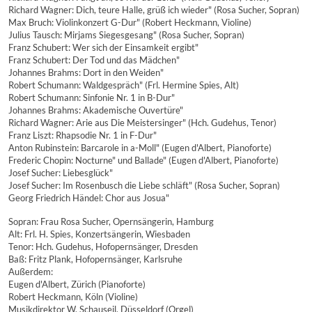
Richard Wagner: Dich, teure Halle, grüß ich wieder" (Rosa Sucher, Sopran)
Max Bruch: Violinkonzert G-Dur" (Robert Heckmann, Violine)
Julius Tausch: Mirjams Siegesgesang" (Rosa Sucher, Sopran)
Franz Schubert: Wer sich der Einsamkeit ergibt"
Franz Schubert: Der Tod und das Mädchen"
Johannes Brahms: Dort in den Weiden"
Robert Schumann: Waldgespräch" (Frl. Hermine Spies, Alt)
Robert Schumann: Sinfonie Nr. 1 in B-Dur"
Johannes Brahms: Akademische Ouvertüre"
Richard Wagner: Arie aus Die Meistersinger" (Hch. Gudehus, Tenor)
Franz Liszt: Rhapsodie Nr. 1 in F-Dur"
Anton Rubinstein: Barcarole in a-Moll" (Eugen d'Albert, Pianoforte)
Frederic Chopin: Nocturne" und Ballade" (Eugen d'Albert, Pianoforte)
Josef Sucher: Liebesglück"
Josef Sucher: Im Rosenbusch die Liebe schläft" (Rosa Sucher, Sopran)
Georg Friedrich Händel: Chor aus Josua"
Sopran: Frau Rosa Sucher, Opernsängerin, Hamburg
Alt: Frl. H. Spies, Konzertsängerin, Wiesbaden
Tenor: Hch. Gudehus, Hofopernsänger, Dresden
Baß: Fritz Plank, Hofopernsänger, Karlsruhe
Außerdem:
Eugen d'Albert, Zürich (Pianoforte)
Robert Heckmann, Köln (Violine)
Musikdirektor W. Schauseil, Düsseldorf (Orgel)