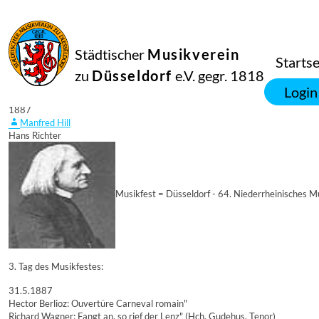
Städtischer
Musikverein
Startse
zu
Düsseldorf
e.V. gegr. 1818
31
Login
Mai
1887
Manfred Hill
Hans Richter
Musikfest = Düsseldorf - 64. Niederrheinisches M
3. Tag des Musikfestes:
31.5.1887
Hector Berlioz: Ouvertüre Carneval romain"
Richard Wagner: Fangt an, so rief der Lenz" (Hch. Gudehus, Tenor)