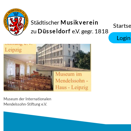
16
September
2014
Manfred Hill
Städtischer
Musikverein
321
Startse
zu
Düsseldorf
e.V. gegr. 1818
Login
Museum der Internationalen
Mendelssohn-Stiftung e.V.