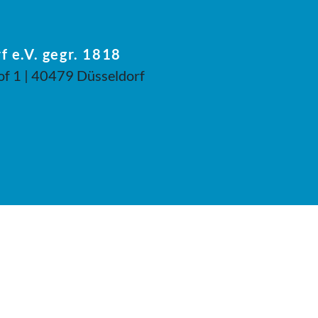
f e.V. gegr. 1818
of 1 | 40479 Düsseldorf