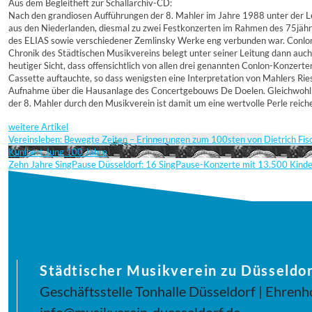
Aus dem Begleitheft zur Schallarchiv-CD:
Nach den grandiosen Aufführungen der 8. Mahler im Jahre 1988 unter der L
aus den Niederlanden, diesmal zu zwei Festkonzerten im Rahmen des 75jähr
des ELIAS sowie verschiedener Zemlinsky Werke eng verbunden war. Conlon 
Chronik des Städtischen Musikvereins belegt unter seiner Leitung dann auch
heutiger Sicht, dass offensichtlich von allen drei genannten Conlon-Konzert
Cassette auftauchte, so dass wenigsten eine Interpretation von Mahlers Ries
Aufnahme über die Hausanlage des Concertgebouws De Doelen. Gleichwohl is
der 8. Mahler durch den Musikverein ist damit um eine wertvolle Perle reic
weitere Artikel
Vereinsleben: Bewegte Zeiten – Erinnerungen zum 100sten von Dietrich Fi
Kunibert Jung 100 Jahre
Zehn Jahre SingPause Düsseldorf: 16 SingPause-Konzerte mit 13.500 Kind
Städtischer Musikverein zu Düsseldor
Geschäftsstelle Tonhalle Düsseldorf | Ehrenh