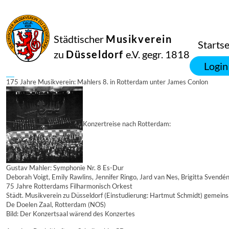
Städtischer
Musikverein
Startse
03
zu
Düsseldorf
e.V. gegr. 1818
Dezember
1993
Login
Manfred Hill
175 Jahre Musikverein: Mahlers 8. in Rotterdam unter James Conlon
Konzertreise nach Rotterdam:
Gustav Mahler: Symphonie Nr. 8 Es-Dur
Deborah Voigt, Emily Rawlins, Jennifer Ringo, Jard van Nes, Brigitta Svendén
75 Jahre Rotterdams Filharmonisch Orkest
Städt. Musikverein zu Düsseldorf (Einstudierung: Hartmut Schmidt) gem
De Doelen Zaal, Rotterdam (NOS)
Bild: Der Konzertsaal wärend des Konzertes