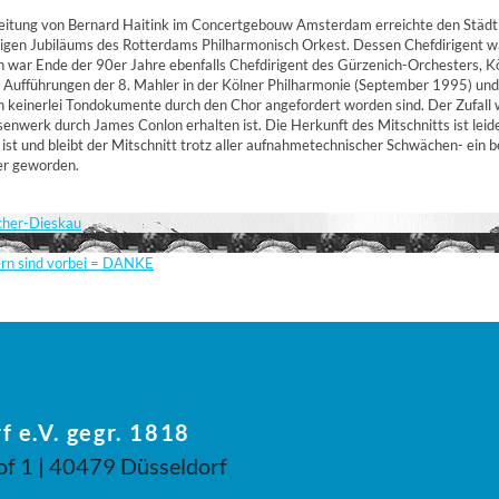
eitung von Bernard Haitink im Concertgebouw Amsterdam erreichte den Städti
igen Jubiläums des Rotterdams Philharmonisch Orkest. Dessen Chefdirigent wa
war Ende der 90er Jahre ebenfalls Chefdirigent des Gürzenich-Orchesters, Köl
 Aufführungen der 8. Mahler in der Kölner Philharmonie (September 1995) und 
en keinerlei Tondokumente durch den Chor angefordert worden sind. Der Zufall 
enwerk durch James Conlon erhalten ist. Die Herkunft des Mitschnitts ist leide
t und bleibt der Mitschnitt trotz aller aufnahmetechnischer Schwächen- ei
her geworden.
scher-Dieskau
ern sind vorbei = DANKE
f e.V. gegr. 1818
of 1 | 40479 Düsseldorf