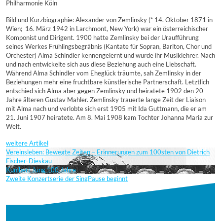
Philharmonie Köln
Bild und Kurzbiographie: Alexander von Zemlinsky (* 14. Oktober 1871 in
Wien;  16. März 1942 in Larchmont, New York) war ein österreichischer
Komponist und Dirigent. 1900 hatte Zemlinsky bei der Uraufführung
seines Werkes Frühlingsbegräbnis (Kantate für Sopran, Bariton, Chor und
Orchester) Alma Schindler kennengelernt und wurde ihr Musiklehrer. Nach
und nach entwickelte sich aus diese Beziehung auch eine Liebschaft.
Während Alma Schindler vom Eheglück träumte, sah Zemlinsky in der
Beziehungen mehr eine fruchtbare künstlerische Partnerschaft. Letztlich
entschied sich Alma aber gegen Zemlinsky und heiratete 1902 den 20
Jahre älteren Gustav Mahler. Zemlinsky trauerte lange Zeit der Liaison
mit Alma nach und verlobte sich erst 1905 mit Ida Guttmann, die er am
21. Juni 1907 heiratete. Am 8. Mai 1908 kam Tochter Johanna Maria zur
Welt.
weitere Artikel
Vereinsleben: Bewegte Zeiten – Erinnerungen zum 100sten von Dietrich
Fischer-Dieskau
Kunibert Jung 100 Jahre
Zweite Konzertserie der SingPause beginnt