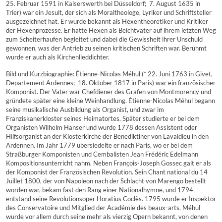
25. Februar 1591 in Kaiserswerth bei Düsseldorf;  7. August 1635 in
Trier) war ein Jesuit, der sich als Moraltheologe, Lyriker und Schriftsteller
ausgezeichnet hat. Er wurde bekannt als Hexentheoretiker und Kritiker
der Hexenprozesse. Er hatte Hexen als Beichtvater auf ihrem letzten Weg
zum Scheiterhaufen begleitet und dabei die Gewissheit ihrer Unschuld
gewonnen, was der Antrieb zu seinen kritischen Schriften war. Berühmt
wurde er auch als Kirchenlieddichter.
Bild und Kurzbiographie: Étienne-Nicolas Méhul (* 22. Juni 1763 in Givet,
Departement Ardennes;  18. Oktober 1817 in Paris) war ein französischer
Komponist. Der Vater war Chefdiener des Grafen von Montmorency und
gründete später eine kleine Weinhandlung. Étienne-Nicolas Méhul begann
seine musikalische Ausbildung als Organist, und zwar im
Franziskanerkloster seines Heimatortes. Später studierte er bei dem
Organisten Wilhelm Hanser und wurde 1778 dessen Assistent oder
Hilfsorganist an der Klosterkirche der Benediktiner von Lavaldieu in den
Ardennen. Im Jahr 1779 übersiedelte er nach Paris, wo er bei dem
Straßburger Komponisten und Cembalisten Jean Frédéric Edelmann
Kompositionsunterricht nahm. Neben François-Joseph Gossec galt er als
der Komponist der Französischen Revolution. Sein Chant national du 14
Juillet 1800, der von Napoleon nach der Schlacht von Marengo bestellt
worden war, bekam fast den Rang einer Nationalhymne, und 1794
entstand seine Revolutionsoper Horatius Coclès. 1795 wurde er Inspektor
des Conservatoire und Mitglied der Académie des beaux-arts. Méhul
wurde vor allem durch seine mehr als vierzig Opern bekannt, von denen