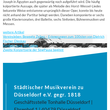
Joseph in Ägypten auch gegenwärtig noch aufgeführt wird. Die häufig
kolportierte Aussage, die später als Melodie des Horst-Wessel-Liedes
bekannte Weise entstamme ursprünglich dieser Oper, konnte bis heute
nicht anhand der Partitur belegt werden. Daneben komponierte er sechs
große Klaviersonaten, drei Ballette, sechs Sinfonien, Bühnenmusiken und
Messen.
weitere Artikel
Vereinsleben: Bewegte Zeiten – Erinnerungen zum 100sten von Dietrich
Fischer-Dieskau
Kunibert Jung 100 Jahre
Zweite Konzertserie der SingPause beginnt
Städtischer Musikverein zu
Düsseldorf e.V. gegr. 1818
Geschäftsstelle Tonhalle Düsseldorf |
Ehrenhof 1 | 40479 Düsseldorf