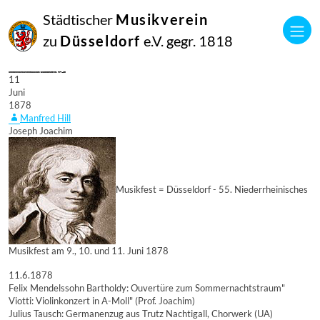
Städtischer
Musikverein
zu
Düsseldorf
e.V. gegr. 1818
11
Juni
1878
Manfred Hill
Joseph Joachim
Musikfest = Düsseldorf - 55. Niederrheinisches
Musikfest am 9., 10. und 11. Juni 1878
11.6.1878
Felix Mendelssohn Bartholdy: Ouvertüre zum Sommernachtstraum"
Viotti: Violinkonzert in A-Moll" (Prof. Joachim)
Julius Tausch: Germanenzug aus Trutz Nachtigall, Chorwerk (UA)