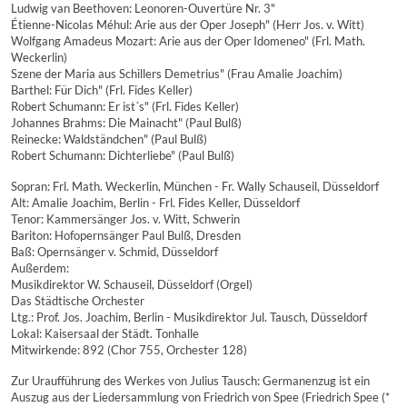
Ludwig van Beethoven: Leonoren-Ouvertüre Nr. 3"
Étienne-Nicolas Méhul: Arie aus der Oper Joseph" (Herr Jos. v. Witt)
Wolfgang Amadeus Mozart: Arie aus der Oper Idomeneo" (Frl. Math.
Weckerlin)
Szene der Maria aus Schillers Demetrius" (Frau Amalie Joachim)
Barthel: Für Dich" (Frl. Fides Keller)
Robert Schumann: Er ist´s" (Frl. Fides Keller)
Johannes Brahms: Die Mainacht" (Paul Bulß)
Reinecke: Waldständchen" (Paul Bulß)
Robert Schumann: Dichterliebe" (Paul Bulß)
Sopran: Frl. Math. Weckerlin, München - Fr. Wally Schauseil, Düsseldorf
Alt: Amalie Joachim, Berlin - Frl. Fides Keller, Düsseldorf
Tenor: Kammersänger Jos. v. Witt, Schwerin
Bariton: Hofopernsänger Paul Bulß, Dresden
Baß: Opernsänger v. Schmid, Düsseldorf
Außerdem:
Musikdirektor W. Schauseil, Düsseldorf (Orgel)
Das Städtische Orchester
Ltg.: Prof. Jos. Joachim, Berlin - Musikdirektor Jul. Tausch, Düsseldorf
Lokal: Kaisersaal der Städt. Tonhalle
Mitwirkende: 892 (Chor 755, Orchester 128)
Zur Uraufführung des Werkes von Julius Tausch: Germanenzug ist ein
Auszug aus der Liedersammlung von Friedrich von Spee (Friedrich Spee (*