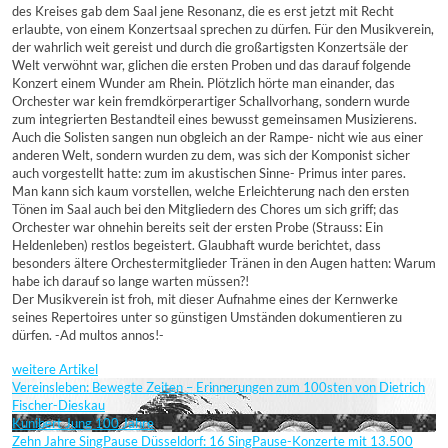
des Kreises gab dem Saal jene Resonanz, die es erst jetzt mit Recht
erlaubte, von einem Konzertsaal sprechen zu dürfen. Für den Musikverein,
der wahrlich weit gereist und durch die großartigsten Konzertsäle der
Welt verwöhnt war, glichen die ersten Proben und das darauf folgende
Konzert einem Wunder am Rhein. Plötzlich hörte man einander, das
Orchester war kein fremdkörperartiger Schallvorhang, sondern wurde
zum integrierten Bestandteil eines bewusst gemeinsamen Musizierens.
Auch die Solisten sangen nun obgleich an der Rampe- nicht wie aus einer
anderen Welt, sondern wurden zu dem, was sich der Komponist sicher
auch vorgestellt hatte: zum im akustischen Sinne- Primus inter pares.
Man kann sich kaum vorstellen, welche Erleichterung nach den ersten
Tönen im Saal auch bei den Mitgliedern des Chores um sich griff; das
Orchester war ohnehin bereits seit der ersten Probe (Strauss: Ein
Heldenleben) restlos begeistert. Glaubhaft wurde berichtet, dass
besonders ältere Orchestermitglieder Tränen in den Augen hatten: Warum
habe ich darauf so lange warten müssen?!
Der Musikverein ist froh, mit dieser Aufnahme eines der Kernwerke
seines Repertoires unter so günstigen Umständen dokumentieren zu
dürfen. -Ad multos annos!-
weitere Artikel
Vereinsleben: Bewegte Zeiten – Erinnerungen zum 100sten von Dietrich
Fischer-Dieskau
Kunibert Jung 100 Jahre
Zehn Jahre SingPause Düsseldorf: 16 SingPause-Konzerte mit 13.500