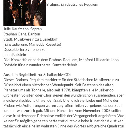
Brahms: Ein deutsches Requiem
Julie Kaufmann, Sopran
Stephan Genz, Bariton
Städt. Musikverein zu Düsseldorf
(Einstudierung: Marieddy Rossetto)
Düsseldorfer Symphoniker
Leon Botstein
Bild: Konzertfeier nach dem Brahms-Requiem, Manfred Hill dankt Leon
Botstein für ein wunderbares Konzerterlebnis.
Aus dem Begleitheft zur Schallarchiv-CD:
Dieses Brahms-Requiem markierte für den Städtischen Musikverein zu
Düsseldorf einen historischen Wendepunkt: Seit Bestehen des alten
Planetariums als Tonhalle, also seit 1978, kämpften alle Musiker ob
Orchester, Solisten oder Chor  gegen den wunderschön aussehenden, aber
gleichwohl schlecht klingenden Saal. Unendlich viel Liebe und Mühe der
Proben wie Aufführungen waren zu großen Teilen vergebens, da der Saal
kaum etwas zurück gab. Mit den Konzerten vom November 2005 sollten
diese frustrierenden Erlebnisse endlich der Vergangenheit angehören. Was
keiner für möglich gehalten hatte trat durch die hohe Kunst der Akustiker
tatsächlich ein: eine im wahrsten Sinne des Wortes erfolgreiche Quadratur