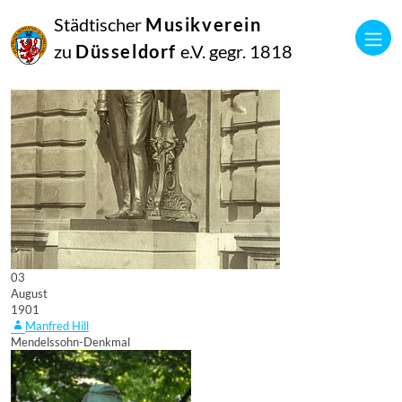
Städtischer
Musikverein
zu
Düsseldorf
e.V. gegr. 1818
03
August
1901
Manfred Hill
Mendelssohn-Denkmal