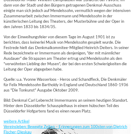
dann von der Stadt und den Bürgern getragenen Denkmal-Ausschuss
einigte man sich jedoch auf Mendelssohn, vermutlich wegen der intensiven
Zusammenarbeit zwischen Immermann und Mendelssohn in der
künstlerischen Leitung des Theaters, der Musterbühne und der Oper in
den Jahren 1833 bis 1834/35.
Von der Einweihungsfeier von diesem Tage im August 1901 ist zu
berichten, dass keinerlei Musik von Mendelssohn gespielt wurde. Die
Festrede hielt das Denkmalkommitee-Mitglied Heinrich Deiters. In seiner
Rede bezeichnete er Immermann als denjenigen, "der mit männlicher
Ausdauer" die Strapazen am Theater ertrug und Mendelssohn als den
"verwöhnten Liebling der Musen", der bei den ersten Schwierigkeiten die
Leitung der Oper abgegeben habe.
Quelle: u.a. Yvonne Wasserloos - Heros und Schandfleck, Die Denkmäler
für Felix Mendelssohn Bartholdy in England und Deutschland 1860-1936
aus "Die Tonkunst" Ausgabe Oktober 2009.
Bild: Denkmal Carl Leberecht Immermanns an seinem heutigen Standort.
Hinter dem Düsseldorfer Schauspielhaus in einem hübschen Teil des
Düsseldorfer Hofgartens fand es einen neuen Platz.
weitere Artikel
Vereinsleben: Bewegte Zeiten – Erinnerungen zum 100sten von Dietrich
Fischer-Dieskau