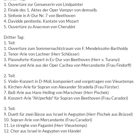
1. Ouvertüre zur Genueserin von Lindpainter
2. Finale des 1. Aktes der Oper Vampyr von demselb.
3. Sinfonie in A-Dur Nr. 7 von Beethoven
4. Davidde penitente, Kantate von Mozart
5. Ouvertüre zu Anacreon von Cherubini
Dritter Tag:
1. Teil:
1. Ouvertüre zum Sommernachtstraum von F. Mendelssohn-Bartholdy
2. Tenor-Arie von Lachner (Herr Schlösser)
3. Piaonoforte-Konzert in Es-Dur von Beethoven (Herr v. Turanyi)
4. Szene und Arie aus der Oper Cacitea von Mercandante (Frau Findorff)
2. Teil:
5. Violin-Konzert in D-Moll, komponiert und vorgetragen von Vieuxtemps
6. Kirchen-Arie für Sopran von Alexander Stradella (Frau Förster)
7. Baß-Arie aus Hans Heiling von Marschner (Herr Pischek)
8. Konzert-Arie "Ah!perfido" für Sopran von Beethoven (Frau Caradori)
3. Teil:
9. Duett für zwei Bässe aus Israel in Aegypten (Herr Pischek aus Brüssel)
10. Sopran-Arie von Mercandante (Frau Caradori)
11. Le streghe von Paganini (Herr Vieuxtemps)
12. Chor aus Israel in Aegypten von Händel