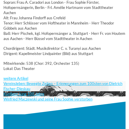
Sopran: Frau A. Caradori aus London - Frau Sophie Förster,
Hofopernsängerin, Berlin - Frl. Amélie Hartmann vom Stadttheater
Aachen
Alt: Frau Johanna Findorff aus Crefeld
Tenor: Herr Schlösser vom Hoftheater in Mannheim - Herr Theodor
Göbbels aus Aachen
Baß: Herr Pischek, kgl. Hofopernsänger a. Stuttgart - Herr Fr. von Houtem
aus Aachen - Herr Büssel vom Stadttheater in Aachen
Chordirigent: Städt. Musikdirektor C. v. Turanyi aus Aachen
Dirigent: Kapellmeister Lindpainter (Bild) aus Stuttgart
Mitwirkende: 538 (Chor: 392, Orchester 135)
Lokal: Das Theater
weitere Artikel
Vereinsleben: Bewegte Zeiten – Erinnerungen zum 100sten von Dietrich
Fischer-Dieskau
Kunibert Jung 100 Jahre
Winfried Maczewski und seine Frau Sophie verstorben