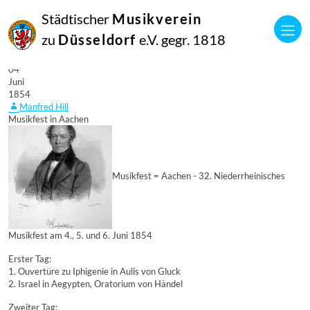
Städtischer
Musikverein
zu
Düsseldorf
e.V. gegr. 1818
04
Juni
1854
Manfred Hill
Musikfest in Aachen
Musikfest = Aachen - 32. Niederrheinisches
Musikfest am 4., 5. und 6. Juni 1854
Erster Tag:
1. Ouvertüre zu Iphigenie in Aulis von Gluck
2. Israel in Aegypten, Oratorium von Händel
Zweiter Tag: