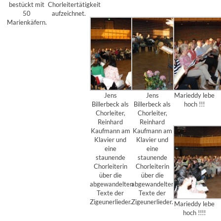
bestückt mit
Chorleitertätigkeit
50
aufzeichnet.
Marienkäfern.
Jens
Jens
Marieddy lebe
Billerbeck als
Billerbeck als
hoch !!!
Chorleiter,
Chorleiter,
Reinhard
Reinhard
Kaufmann am
Kaufmann am
Klavier und
Klavier und
eine
eine
staunende
staunende
Chorleiterin
Chorleiterin
über die
über die
abgewandelten
abgewandelten
Texte der
Texte der
Zigeunerlieder.
Zigeunerlieder.
Marieddy lebe
hoch !!!!