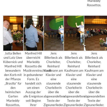
Marieddy
Rossettos.
Jutta Bellen
Manfred Hill
Jens
Jens
Jens
und Lutz Uwe
überreicht
Billerbeck als
Billerbeck als
Billerbeck als
Köbernick und
Marieddy
Chorleiter,
Chorleiter,
Chorleiter,
Manfred Hill
Rossetto die
Reinhard
Reinhard
Reinhard
bewundern
Musikvereinschronik
Kaufmann am
Kaufmann am
Kaufmann am
den Korb mit
in gebundener
Klavier und
Klavier und
Klavier und
der Pflanze
Form. Es
eine
eine
eine
„Brasilia“ für
handelt sich
staunende
staunende
staunende
den
um einen
Chorleiterin
Chorleiterin
Chorleiterin
heimischen
Auszug der
über die
über die
über die
Garten
alle Ereignisse
abgewandelten
abgewandelten
abgewandelten
Marieddy
seit Beginn
Texte der
Texte der
Texte der
Rossettos,
ihrer
Zigeunerlieder.
Zigeunerlieder.
Zigeunerlieder.