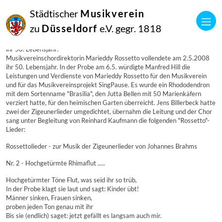
06
Städtischer
Musikverein
Mai
2008
zu
Düsseldorf
e.V. gegr. 1818
Manfred Hill
Musikvereins-Chordirektorin Marieddy Rossetto vollendete am 2.5.2008
ihr 50. Lebensjahr:
Musikvereinschordirektorin Marieddy Rossetto vollendete am 2.5.2008
ihr 50. Lebensjahr. In der Probe am 6.5. würdigte Manfred Hill die
Leistungen und Verdienste von Marieddy Rossetto für den Musikverein
und für das Musikvereinsprojekt SingPause. Es wurde ein Rhododendron
mit dem Sortenname "Brasilia", den Jutta Bellen mit 50 Marienkäfern
verziert hatte, für den heimischen Garten überreicht. Jens Billerbeck hatte
zwei der Zigeunerlieder umgedichtet, übernahm die Leitung und der Chor
sang unter Begleitung von Reinhard Kaufmann die folgenden "Rossetto"-
Lieder:
Rossettolieder - zur Musik der Zigeunerlieder von Johannes Brahms
Nr. 2 - Hochgetürmte Rhimaflut .....
Hochgetürmter Töne Flut, was seid ihr so trüb,
In der Probe klagt sie laut und sagt: Kinder übt!
Männer sinken, Frauen sinken,
proben jeden Ton genau mit ihr
Bis sie (endlich) saget: jetzt gefällt es langsam auch mir.