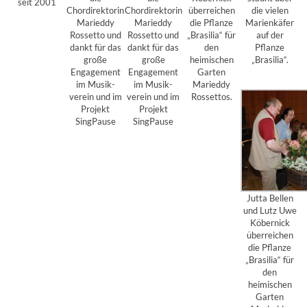
seit 2001
Chordirektorin
Chordirektorin
überreichen
die vielen
Marieddy
Marieddy
die Pflanze
Marienkäfer
Rossetto und
Rossetto und
„Brasilia“ für
auf der
dankt für das
dankt für das
den
Pflanze
große
große
heimischen
„Brasilia“.
Engagement
Engagement
Garten
im Musik-
im Musik-
Marieddy
verein und im
verein und im
Rossettos.
Projekt
Projekt
SingPause
SingPause
Jutta Bellen
und Lutz Uwe
Köbernick
überreichen
die Pflanze
„Brasilia“ für
den
heimischen
Garten