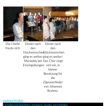
Die Chefin
Direkt nach
Direkt nach
freute sich.
den
den
Glückwünschen
Glückwünschen
ging es weiter:
ging es weiter:
Marieddy bei
Der Chor singt
Einsingübungen
sich ein, in
kleiner
Besetzung für
die
Zigeunerlieder
von Johannes
Brahms.
weitere Artikel
Familiennachrichten: Irmgard Jasper verstorben