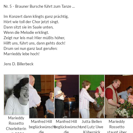
Nr. 5 - Brauner Bursche führt zum Tanze ...
Im Konzert dann klingts ganz prächtig,
Hört wie toll der Chor jetzt singt.
Dann sitzt sie im Saale unten,
Wenn die Melodie erklingt.
Zeigt nur leis mal: Hier müßts höher,
Hilft uns, führt uns, dann gehts doch!
Drum sei nun ganz laut gerufen:
Marrieddy lebe hoch!
Jens D. Billerbeck
Marieddy
Manfred Hill
Manfred Hill
Jutta Bellen
Marieddy
Rossetto
beglückwünscht
beglückwünscht
und Lutz Uwe
Rossetto
Chorleiterin
die
die
Köbernick
staunt über