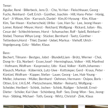
Tenor:
Aguilar, René - Billerbeck, Jens D. - Cho, Yo Han - Fleischhauer, Georg -
Fuchs, Reinhard - Gelf, Erich - Günther, Joachim - Hill, Hans-Peter - Hönig,
Karl - Ji-Woon, Kim - Karrasch, Daniel - Kim,Ki-Hyoung - Kim, Kitae -
Kim, Tae-Hwan - Kocherscheid, Ulrike - Lee, Han-Su - Lee, Jeong Hwan -
Lomer, Roland -Meyer, Horst - Reichard, Wolfgang - Rickard, Julian - Rio,
Cesar del - Schlechtriemen, Horst - Schumacher, Rolf - Spieß, Reinhard -
Stebel, Thomas Whye Leng - Stücker, Bernhard - Taetz, Günther -
Tettenborn,Horst - Thiel, Daniel - Uebel, Markus - Viehoff, Ulrich -
Vogelgesang, Götz - Walter, Klaus
Bass:
Bechert, Tilmann - Bestges, Jobst - Blundell,Liam - Brötz, Werner - Choi,
Dong-In - Elz, Norbert - Esser,Josef - Herminghaus, Volker - Hill, Manfred
- Hofmann, Wolfram - Kasprowicz, Udo - Kaul, Volker - Keith,Johannes -
Klausch, Markus - Köbernick, Lutz-Uwe - Kottsieper, Gerd - Kraus, Peter -
Küntzel, Wolfram - Küpper, Stefan - Lauer, Georg - Lee, Hak-Young -
Meller, Johannes - Müller, Bernhard - Oehmen, Hermann - Osipov, Boris -
Otten, Eric J.H.G.M. -Pietzschmann, Walter - Reinartz, Wolfgang -
Scheider, Heribert - Schink, Jochen - Schink, Rüdiger - Schmidt, Ernst-
Dieter - Schöler, Kai-Uwe - Schönberg, Rolf - Seo, Dong-Won - Seo, Jeong-
Hun - Sibbing, Michael - Toth, Georg - Wirtz, Christof - Zink, Klaus