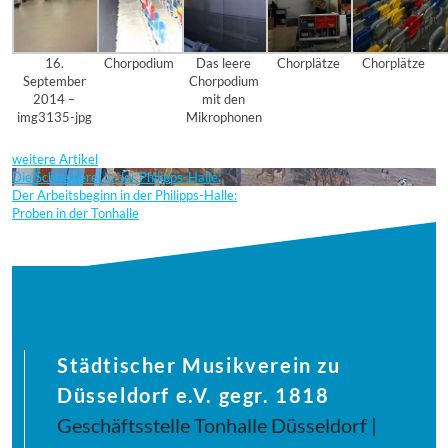
16.
Chorpodium
Das leere
Chorplätze
Chorplätze
September
Chorpodium
2014 –
mit den
img3135-jpg
Mikrophonen
weitere Artikel
Die Schneiderei in der Philipps-Halle:
Der Arbeitsbeginn in der Philipps-Halle:
Proben in der Tonhalle
Städtischer Musikverein zu
Düsseldorf e.V. gegr. 1818
Geschäftsstelle Tonhalle Düsseldorf |