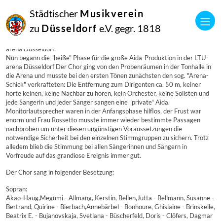
02
Städtischer
Musikverein
September
2006
zu
Düsseldorf
e.V. gegr. 1818
Manfred Hill
Nun begann die „heiße“ Phase für die große Aida-Produktion in der LTU-
arena Düsseldorf:
Nun begann die "heiße" Phase für die große Aida-Produktion in der LTU-
arena Düsseldorf Der Chor ging von den Probenräumen in der Tonhalle in
die Arena und musste bei den ersten Tönen zunächsten den sog. "Arena-
Schick" verkrafteten: Die Entfernung zum Dirigenten ca. 50 m, keiner
hörte keinen, keine Nachbar zu hören, kein Orchester, keine Solisten und
jede Sängerin und jeder Sänger sangen eine "private" Aida.
Monitorlautsprecher waren in der Anfangsphase hilflos, der Frust war
enorm und Frau Rossetto musste immer wieder bestimmte Passagen
nachproben um unter diesen ungünstigen Voraussetzungen die
notwendige Sicherheit bei den einzelnen Stimmgruppen zu sichern. Trotz
alledem blieb die Stimmung bei allen Sängerinnen und Sängern in
Vorfreude auf das grandiose Ereignis immer gut.
Der Chor sang in folgender Besetzung:
Sopran:
Akao-Haug,Megumi - Allmang, Kerstin, Bellen,Jutta - Bellmann, Susanne -
Bertrand, Quirine - Bierbach,Annebärbel - Bonhoure, Ghislaine - Brinskelle,
Beatrix E. - Bujanovskaja, Svetlana - Büscherfeld, Doris - Clöfers, Dagmar