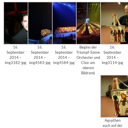
16.
16.
16.
Beginn der
16.
September
September
September
Triumpf-Szene
September
2014 –
2014 –
2014 –
Orchester und
2014 –
img3182-jpg
img4583-jpg
img4584-jpg
Chor am
img3114-jpg
oberen
Bildrand.
Ägypthen
auch auf der