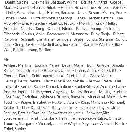
-Dahm, Sabine - Diekmann-Bastiaan, Wilma - Eckstein, Ingrid - Goebel,
Maria - González-Torres, Julieta - Hachel, Heidemarie - Herbert, Veronika
- Holtz, Alexandra - Hopf-Kürten, Barbara - Jones, Susan - Kreilos, Beate -
Kringe, Gretel - Kupferschmidt, Ingeborg - Lange-Hecker, Bettina - Lee,
Hyon-Mi - Lim, Hyun-Jin - Mantica, Frauke - Mönnig, Irene - Müller,
Annette - Na, Hye-Sung - Oehlert, Nicole - Park, Ja-Young - Petrusch,
Elisabeth - Rauber, Anke -Romanowski, Alexandra - Ruby, Tanja - Rüegg,
Karolina - Schmidt, Christiane - Schroers, Beate - Schulz, Stefanie - Sokoll,
Lena - Song, Ju-Hee - Stachelhaus, Ina - Sturm, Carolin - Werth, Erika -
Wolf, Brigitta - Yang, Bo-Ram
Alt:
Arntjen, Martina - Baasch, Karen - Bauer, Maria - Bönn-Griebler, Angela -
Breidenbach, Gerlinde - Brückner, Ursula - Dahm, Astrid - Durst, Rita -
Eberlein, Daria - Echternacht,Laura - Eitel, Ursula - Greis, Monika -
Heinzig-Keith, Renate - Hermeling-Krön, Sybille - Hermes, Petra - Hill,
Irmgard - Kerner, Karin - Kreidel, Sabine - Kugler-Sterzel, Andrea - Lang-
Andrée, Ingrid - Liedhegener, Angelika - Madry, Renate - Meding, Stefanie
- Meißner, Christine - Mokross-Brisson, Barbara - Murakami, Mami - Nitz,
Josefine - Pieper, Elisabeth - Pustolla, Astrid - Rasp, Marianne - Remond,
Cécile - Richter, Konstanze - Ronge,Lucia - Schulte zu Sodingen, Ulrike -
Schulze, Bettina Caroline - Schwarzwalder, Anja - Schwindt,Rita -
Spieckermann,Ingrid - Stursberg,Hella - Terhedebrügge-Eiling, Christa -
Thomes, Margaret - Wenzel, Jasmin - Weyler, Angelika - Wieland, Beate -
Zobel, Sabine