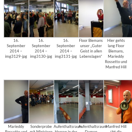
16.
16.
16.
Floor Biemans
Hier gehts
September
September
September
unser „Guter
lang Floor
2014 –
2014 –
2014 –
Geist in allen
Biemans,
img3129-jpg
img3130-jpg
img3131-jpg
Lebenslagen“
Marieddy
Rossetto und
Manfred Hill
Marieddy
Sonderprobe
Aufenthaltsraum
Aufenthaltsraum
Manfred Hill
Rossetto und
mit Ministern
Herren in der
Damen
übt die