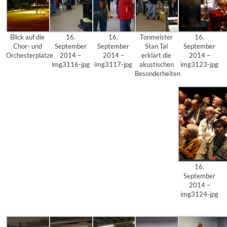
Blick auf die
16.
16.
Tonmeister
16.
Chor- und
September
September
Stan Tal
September
Orchesterplätze
2014 –
2014 –
erklärt die
2014 –
img3116-jpg
img3117-jpg
akustischen
img3123-jpg
Besonderheiten
16.
September
2014 –
img3124-jpg