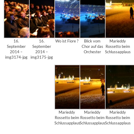
16.
16.
Wo ist Fiore ?
Blick vom
Marieddy
September
September
Chor auf das
Rossetto beim
2014 –
2014 –
Orchester
Schlussapplaus
img3174-jpg
img3175-jpg
Marieddy
Marieddy
Marieddy
Rossetto beim
Rossetto beim
Rossetto beim
Schlussapplaus
Schlussapplaus
Schlussapplaus