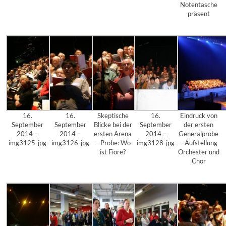
Notentasche
präsent
16.
16.
Skeptische
16.
Eindruck von
September
September
Blicke bei der
September
der ersten
2014 –
2014 –
ersten Arena
2014 –
Generalprobe
img3125-jpg
img3126-jpg
– Probe: Wo
img3128-jpg
– Aufstellung
ist Fiore?
Orchester und
Chor