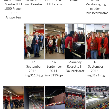
Manfred Hill
und Priester
LTU-arena
Verständigung
1000 Fragen
mit dem
= 1000
Musikvereinsme
Antworten
16.
16.
Marieddy
16.
September
September
Rossetto im
September
2014 –
2014 –
Dauereinsatz
2014 –
img3118-jpg
img3119-jpg
img3121-jpg