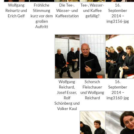
Wolfgang
Fröhliche
Die Tee-,
Tee-, Wasser-
16.
Reinartz und
Stimmung
Wasser- und
und Kaffee
September
Erich Gelf
kurz vor dem
Kaffeestation
gefällig?
2014 –
großen
img3156-jpg
Auftritt
Wolfgang
Schorsch
16.
Reichard,
Fleischauer
September
Josef Esser,
und Wolfgang
2014 –
Rolf
Reichard
img3160-jpg
Schönberg und
Volker Kaul