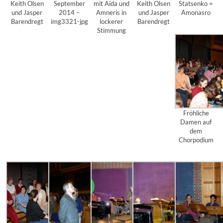
Keith Olsen
September
mit Aida und
Keith Olsen
Statsenko =
und Jasper
2014 –
Amneris in
und Jasper
Amonasro
Barendregt
img3321-jpg
lockerer
Barendregt
Stimmung
Fröhliche
Damen auf
dem
Chorpodium