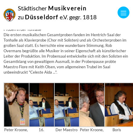
24
Städtischer
Musikverein
August
2006
zu
Düsseldorf
e.V. gegr. 1818
Manfred Hill
Proben in der Tonhalle
Proben in der Tonhalle
Die ersten musikalischen Gesamtproben fanden im Hentrich-Saal der
Tonhalle als Klavierprobe (Chor mit Solisten) und als Orchesterproben im
großen Saal statt. Es herrschte eine wunderbare Stimmung, Rob
Overmans begrüßte alle Musiker in seiner Eigenschaft als künstlerischer
Leiter der Produktion. Im Probensaal entwickelte sich mit den Solisten ein
Gesamtklang von gewaltigem Ausmaß, in der Probenpause probte
Maestro Fiore mit Keith Olsen, vom allgemeinen Trubel im Saal
unbeeindruckt "Celeste Aida ...".
Peter Kroone,
16.
Der Maestro
Peter Kroone,
Boris