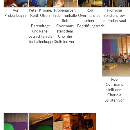
Vor
Peter Kroone,
Probenarbeit
Rob
Fröhliche
Probenbeginn
Keith Olsen,
in der Tonhalle
Overmans bei
Solistencrew
Jasper
Rob
seiner
im Probensaal
Barendregt
Overmans
Begrüßungsrede
und Rahel
stellt dem
betrachten die
Chor die
Tonhallenkuppel
Solisten vor
Rob
Overmans
stellt dem
Chor die
Solisten vor