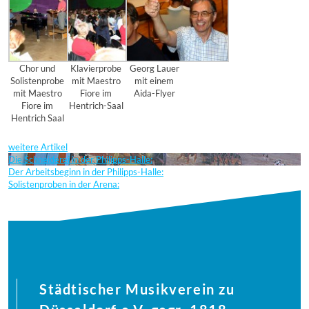
Chor und
Klavierprobe
Georg Lauer
Solistenprobe
mit Maestro
mit einem
mit Maestro
Fiore im
Aida-Flyer
Fiore im
Hentrich-Saal
Hentrich Saal
weitere Artikel
Die Schneiderei in der Philipps-Halle:
Der Arbeitsbeginn in der Philipps-Halle:
Solistenproben in der Arena:
Städtischer Musikverein zu