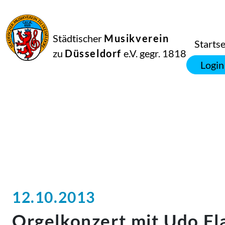
Städtischer
Musikverein
Startse
zu
Düsseldorf
e.V. gegr. 1818
Login
12.10.2013
Orgelkonzert mit Udo F