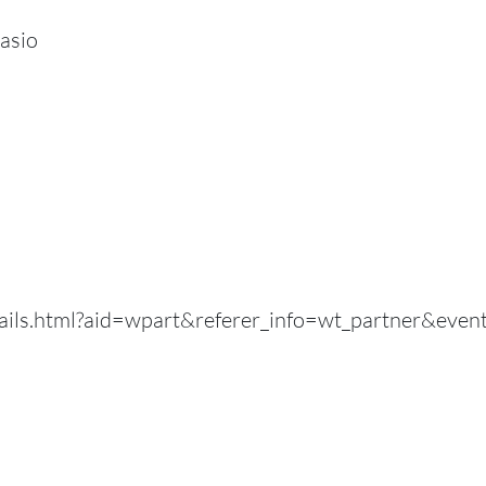
masio
etails.html?aid=wpart&referer_info=wt_partner&eve