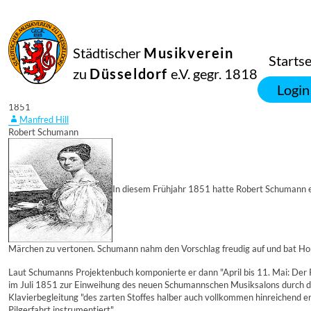
Städtischer
Musikverein
Startse
zu
Düsseldorf
e.V. gegr. 1818
01
Login
März
1851
Manfred Hill
Robert Schumann
In diesem Frühjahr 1851 hatte Robert Schumann e
Märchen zu vertonen. Schumann nahm den Vorschlag freudig auf und bat Hor
Laut Schumanns Projektenbuch komponierte er dann "April bis 11. Mai: Der Ro
im Juli 1851 zur Einweihung des neuen Schumannschen Musiksalons durch da
Klavierbegleitung "des zarten Stoffes halber auch vollkommen hinreichend er
Pilgerfahrt instrumentiert".