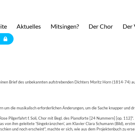
ite
Aktuelles
Mitsingen?
Der Chor
Der 
inen Brief des unbekannten aufstrebenden Dichters Moritz Horn (1814-74) aus
n um die musikalisch erforderlichen Änderungen, um die Sache knapper und dr
se Pilgerfahrt f. Soli, Chor mit Begl. des Pianoforte [24 Nummern] [op. 112]".
s von ihm geleitete 'Singekränzchen', am Klavier Clara Schumann (Bild), ers
schien und noch erscheint", machte er sich, wie aus dem Projektenbuch zu erseh