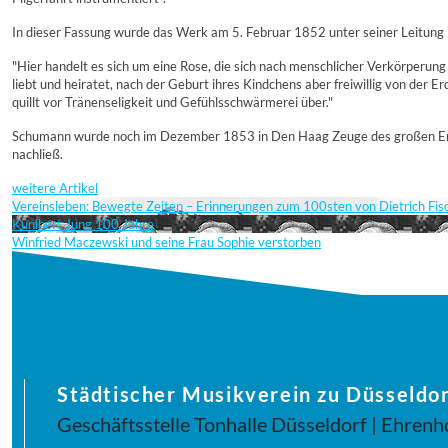
In dieser Fassung wurde das Werk am 5. Februar 1852 unter seiner Leitung 
"Hier handelt es sich um eine Rose, die sich nach menschlicher Verkörperun
liebt und heiratet, nach der Geburt ihres Kindchens aber freiwillig von der 
quillt vor Tränenseligkeit und Gefühlsschwärmerei über."
Schumann wurde noch im Dezember 1853 in Den Haag Zeuge des großen Erfolgs
nachließ.
weitere Artikel
Vereinsleben: Bewegte Zeiten – Erinnerungen zum 100sten von Dietrich Fi
Kunibert Jung 100 Jahre
Winfried Maczewski und seine Frau Sophie verstorben
Städtischer Musikverein zu Düsseldor
Geschäftsstelle Tonhalle Düsseldorf | Ehrenh