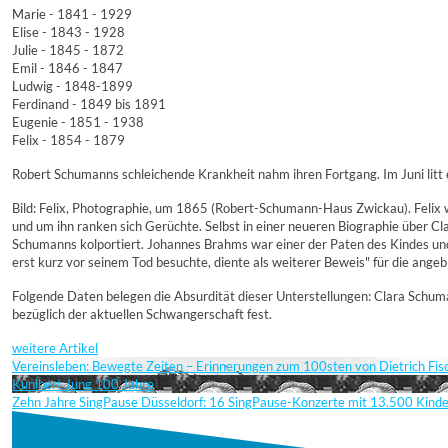
Marie - 1841 - 1929
Elise - 1843 - 1928
Julie - 1845 - 1872
Emil - 1846 - 1847
Ludwig - 1848-1899
Ferdinand - 1849 bis 1891
Eugenie - 1851 - 1938
Felix - 1854 - 1879
Robert Schumanns schleichende Krankheit nahm ihren Fortgang. Im Juni litt 
Bild: Felix, Photographie, um 1865 (Robert-Schumann-Haus Zwickau). Felix 
und um ihn ranken sich Gerüchte. Selbst in einer neueren Biographie über C
Schumanns kolportiert. Johannes Brahms war einer der Paten des Kindes und
erst kurz vor seinem Tod besuchte, diente als weiterer Beweis" für die ange
Folgende Daten belegen die Absurdität dieser Unterstellungen: Clara Sch
bezüglich der aktuellen Schwangerschaft fest.
weitere Artikel
Vereinsleben: Bewegte Zeiten – Erinnerungen zum 100sten von Dietrich Fi
Kunibert Jung 100 Jahre
Zehn Jahre SingPause Düsseldorf: 16 SingPause-Konzerte mit 13.500 Kind