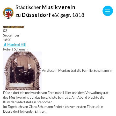
Städtischer
Musikverein
zu
Düsseldorf
e.V. gegr. 1818
02
September
1850
Manfred Hill
Robert Schumann
An diesem Montag traf die Familie Schumann in
Düsseldorf ein und wurde von Ferdinand Hiller und dem Verwaltungsrat
des Musikvereins auf das herzlichste begrüßt. Am Abend brachte die
Künstlerliedertafel ein Ständchen.
Im Tagebuch von Clara Schumann findet sich zum ersten Eindruck in
Düsseldorf folgender Eintrag: