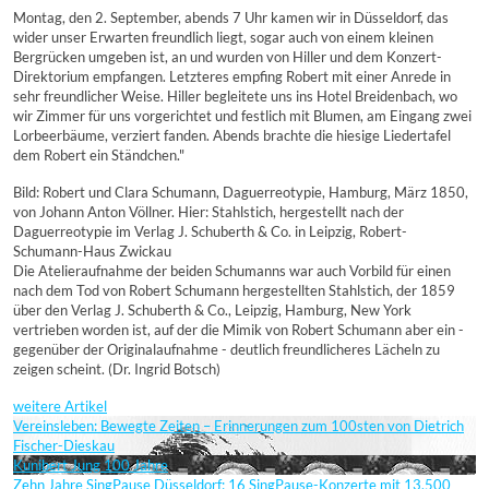
Montag, den 2. September, abends 7 Uhr kamen wir in Düsseldorf, das
wider unser Erwarten freundlich liegt, sogar auch von einem kleinen
Bergrücken umgeben ist, an und wurden von Hiller und dem Konzert-
Direktorium empfangen. Letzteres empfing Robert mit einer Anrede in
sehr freundlicher Weise. Hiller begleitete uns ins Hotel Breidenbach, wo
wir Zimmer für uns vorgerichtet und festlich mit Blumen, am Eingang zwei
Lorbeerbäume, verziert fanden. Abends brachte die hiesige Liedertafel
dem Robert ein Ständchen."
Bild: Robert und Clara Schumann, Daguerreotypie, Hamburg, März 1850,
von Johann Anton Völlner. Hier: Stahlstich, hergestellt nach der
Daguerreotypie im Verlag J. Schuberth & Co. in Leipzig, Robert-
Schumann-Haus Zwickau
Die Atelieraufnahme der beiden Schumanns war auch Vorbild für einen
nach dem Tod von Robert Schumann hergestellten Stahlstich, der 1859
über den Verlag J. Schuberth & Co., Leipzig, Hamburg, New York
vertrieben worden ist, auf der die Mimik von Robert Schumann aber ein -
gegenüber der Originalaufnahme - deutlich freundlicheres Lächeln zu
zeigen scheint. (Dr. Ingrid Botsch)
weitere Artikel
Vereinsleben: Bewegte Zeiten – Erinnerungen zum 100sten von Dietrich
Fischer-Dieskau
Kunibert Jung 100 Jahre
Zehn Jahre SingPause Düsseldorf: 16 SingPause-Konzerte mit 13.500