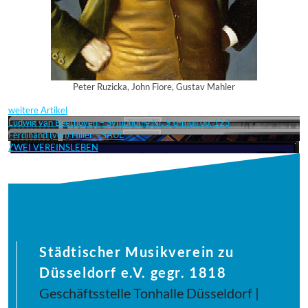
Peter Ruzicka, John Fiore, Gustav Mahler
weitere Artikel
Ludwig van Beethoven – Symphonie Nr. 9 d-moll op. 125
Ferdinand (von) Hiller – SAUL
ZWEI VEREINSLEBEN
Städtischer Musikverein zu
Düsseldorf e.V. gegr. 1818
Geschäftsstelle Tonhalle Düsseldorf |