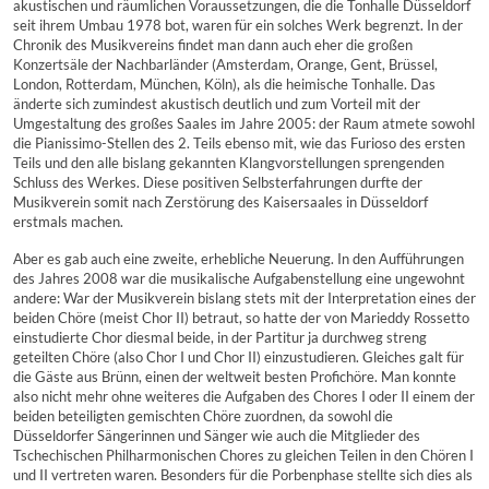
akustischen und räumlichen Voraussetzungen, die die Tonhalle Düsseldorf
seit ihrem Umbau 1978 bot, waren für ein solches Werk begrenzt. In der
Chronik des Musikvereins findet man dann auch eher die großen
Konzertsäle der Nachbarländer (Amsterdam, Orange, Gent, Brüssel,
London, Rotterdam, München, Köln), als die heimische Tonhalle. Das
änderte sich zumindest akustisch deutlich und zum Vorteil mit der
Umgestaltung des großes Saales im Jahre 2005: der Raum atmete sowohl
die Pianissimo-Stellen des 2. Teils ebenso mit, wie das Furioso des ersten
Teils und den alle bislang gekannten Klangvorstellungen sprengenden
Schluss des Werkes. Diese positiven Selbsterfahrungen durfte der
Musikverein somit nach Zerstörung des Kaisersaales in Düsseldorf
erstmals machen.
Aber es gab auch eine zweite, erhebliche Neuerung. In den Aufführungen
des Jahres 2008 war die musikalische Aufgabenstellung eine ungewohnt
andere: War der Musikverein bislang stets mit der Interpretation eines der
beiden Chöre (meist Chor II) betraut, so hatte der von Marieddy Rossetto
einstudierte Chor diesmal beide, in der Partitur ja durchweg streng
geteilten Chöre (also Chor I und Chor II) einzustudieren. Gleiches galt für
die Gäste aus Brünn, einen der weltweit besten Profichöre. Man konnte
also nicht mehr ohne weiteres die Aufgaben des Chores I oder II einem der
beiden beteiligten gemischten Chöre zuordnen, da sowohl die
Düsseldorfer Sängerinnen und Sänger wie auch die Mitglieder des
Tschechischen Philharmonischen Chores zu gleichen Teilen in den Chören I
und II vertreten waren. Besonders für die Porbenphase stellte sich dies als