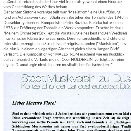
äußerst hilfreich dar, da der Chor viel früher als gewohnt einen Eindruck
vom Gesamtklang des Werkes bekam.
Der achten Sinfonie vorangestellt war "Maelstrom", eine Uraufführung
(und ein Auftragswerk zum 30jährigen Bestehen der Tonhalle) des 1948 in
Düsseldorf geborenen Komponisten Peter Ruzicka. Ruzicka hatte schon
1978 zur Eröffnung der Tonhalle ein Werk komponiert. Er schreibt dazu:
"Meinem Orchesterstück liegt die Vorstellung eines beständigen Wechsels
musikalischer Klangströme zugrunde. Deren unterschiedliche Dichte und
Intensität erzeugt einen Strudel von Ereigniszuständen ("Maelstrom"), bis
die Musik in einem epilogartigen Abschnitt gleich einem "langen Blick"
verlischt. Die Komposition von MAELSTROM erscheint wie ein Rückblick
auf symphonische Verläufe meiner Oper HÖLDERLIN, verfolgt aber eine
eigene Dramaturgie nicht-linearen musikalischen Fortschreitens."