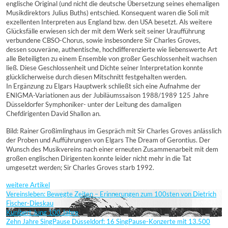
englische Original (und nicht die deutsche Übersetzung seines ehemaligen
Musikdirektors Julius Buths) entschied. Konsequent waren die Soli mit
exzellenten Interpreten aus England bzw. den USA besetzt. Als weitere
Glücksfälle erwiesen sich der mit dem Werk seit seiner Uraufführung
verbundene CBSO-Chorus, sowie insbesondere Sir Charles Groves,
dessen souveräne, authentische, hochdifferenzierte wie liebenswerte Art
alle Beteiligten zu einem Ensemble von großer Geschlossenheit wachsen
ließ. Diese Geschlossenheit und Dichte seiner Interpretation konnte
glücklicherweise durch diesen Mitschnitt festgehalten werden.
In Ergänzung zu Elgars Hauptwerk schließt sich eine Aufnahme der
ENIGMA-Variationen aus der Jubiläumssaison 1988/1989 125 Jahre
Düsseldorfer Symphoniker- unter der Leitung des damaligen
Chefdirigenten David Shallon an.
Bild: Rainer Großimlinghaus im Gespräch mit Sir Charles Groves anlässlich
der Proben und Aufführungen von Elgars The Dream of Gerontius. Der
Wunsch des Musikvereins nach einer erneuten Zusammenarbeit mit dem
großen englischen Dirigenten konnte leider nicht mehr in die Tat
umgesetzt werden; Sir Charles Groves starb 1992.
weitere Artikel
Vereinsleben: Bewegte Zeiten – Erinnerungen zum 100sten von Dietrich
Fischer-Dieskau
Kunibert Jung 100 Jahre
Zehn Jahre SingPause Düsseldorf: 16 SingPause-Konzerte mit 13.500