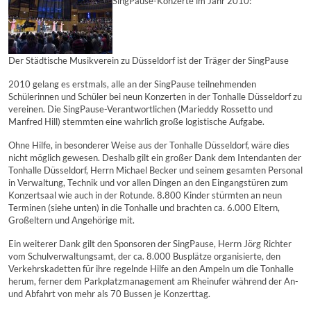
SingPause-Konzerte im Jahr 2010:
Der Städtische Musikverein zu Düsseldorf ist der Träger der SingPause
2010 gelang es erstmals, alle an der SingPause teilnehmenden
Schülerinnen und Schüler bei neun Konzerten in der Tonhalle Düsseldorf zu
vereinen. Die SingPause-Verantwortlichen (Marieddy Rossetto und
Manfred Hill) stemmten eine wahrlich große logistische Aufgabe.
Ohne Hilfe, in besonderer Weise aus der Tonhalle Düsseldorf, wäre dies
nicht möglich gewesen. Deshalb gilt ein großer Dank dem Intendanten der
Tonhalle Düsseldorf, Herrn Michael Becker und seinem gesamten Personal
in Verwaltung, Technik und vor allen Dingen an den Eingangstüren zum
Konzertsaal wie auch in der Rotunde. 8.800 Kinder stürmten an neun
Terminen (siehe unten) in die Tonhalle und brachten ca. 6.000 Eltern,
Großeltern und Angehörige mit.
Ein weiterer Dank gilt den Sponsoren der SingPause, Herrn Jörg Richter
vom Schulverwaltungsamt, der ca. 8.000 Busplätze organisierte, den
Verkehrskadetten für ihre regelnde Hilfe an den Ampeln um die Tonhalle
herum, ferner dem Parkplatzmanagement am Rheinufer während der An-
und Abfahrt von mehr als 70 Bussen je Konzerttag.