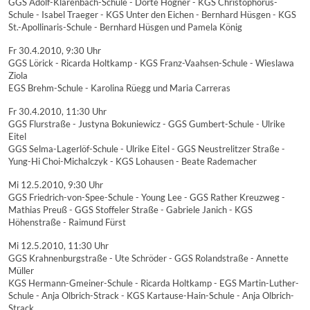
GGS Adolf-Klarenbach-Schule - Dörte Högner - KGS Christophorus-
Schule - Isabel Traeger - KGS Unter den Eichen - Bernhard Hüsgen - KGS
St.-Apollinaris-Schule - Bernhard Hüsgen und Pamela König
Fr 30.4.2010, 9:30 Uhr
GGS Lörick - Ricarda Holtkamp - KGS Franz-Vaahsen-Schule - Wieslawa
Ziola
EGS Brehm-Schule - Karolina Rüegg und Maria Carreras
Fr 30.4.2010, 11:30 Uhr
GGS Flurstraße - Justyna Bokuniewicz - GGS Gumbert-Schule - Ulrike
Eitel
GGS Selma-Lagerlöf-Schule - Ulrike Eitel - GGS Neustrelitzer Straße -
Yung-Hi Choi-Michalczyk - KGS Lohausen - Beate Rademacher
Mi 12.5.2010, 9:30 Uhr
GGS Friedrich-von-Spee-Schule - Young Lee - GGS Rather Kreuzweg -
Mathias Preuß - GGS Stoffeler Straße - Gabriele Janich - KGS
Höhenstraße - Raimund Fürst
Mi 12.5.2010, 11:30 Uhr
GGS Krahnenburgstraße - Ute Schröder - GGS Rolandstraße - Annette
Müller
KGS Hermann-Gmeiner-Schule - Ricarda Holtkamp - EGS Martin-Luther-
Schule - Anja Olbrich-Strack - KGS Kartause-Hain-Schule - Anja Olbrich-
Strack