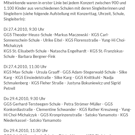
Mitwirkende waren in erster Linie bei jedem Konzert zwischen 900 und
1.100 Kinder aus verschiedenen Schulen mit deren Singleiterinnen und
Singleitern (siehe folgende Aufstellung mit Konzerttag, Uhrzeit, Schule,
SingleiterIn):
Di 27.4.2010, 9:30 Uhr
GGS Theodor-Heuss-Schule -Markus Maczewski - KGS Carl-
Sonnenschein-Schule - Ulrike Eitel - KGS Florensstraße - Yung-Hi Choi-
Michalczyk
KGS St.-Elisabeth-Schule - Natascha Engelhardt - KGS St.-Franziskus-
Schule - Barbara Bergner-Fink
Di 27.4.2010, 11:30 Uhr
KGS Max-Schule - Ursula Graaff - GGS Adam-Stegerwald-Schule - Silke
Karg - KGS Einsiedelstraße - Silke Karg - GGS Knittkuhl - Nadja
Schmalenberg - KGS Fleher Straße - Justyna Bokuniewicz und Sigrid
Petrell
Do 29.4.2010, 9:30 Uhr
GGS Gerhard-Tersteegen-Schule - Petra Strömer-Müller - GGS
Konkordiastraße - Clementine Schwander - KGS Rather Kreuzweg - Yung-
Hi Choi-Michalczyk - GGS Kronprinzenstraße - Satoko Yamamoto - KGS
Niederkassel - Satoko Yamamoto
Do 29.4.2010, 11:30 Uhr