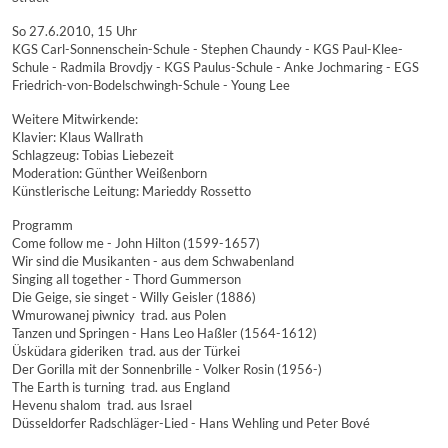
So 27.6.2010, 15 Uhr
KGS Carl-Sonnenschein-Schule - Stephen Chaundy - KGS Paul-Klee-
Schule - Radmila Brovdjy - KGS Paulus-Schule - Anke Jochmaring - EGS
Friedrich-von-Bodelschwingh-Schule - Young Lee
Weitere Mitwirkende:
Klavier: Klaus Wallrath
Schlagzeug: Tobias Liebezeit
Moderation: Günther Weißenborn
Künstlerische Leitung: Marieddy Rossetto
Programm
Come follow me - John Hilton (1599-1657)
Wir sind die Musikanten - aus dem Schwabenland
Singing all together - Thord Gummerson
Die Geige, sie singet - Willy Geisler (1886)
Wmurowanej piwnicy  trad. aus Polen
Tanzen und Springen - Hans Leo Haßler (1564-1612)
Üsküdara gideriken  trad. aus der Türkei
Der Gorilla mit der Sonnenbrille - Volker Rosin (1956-)
The Earth is turning  trad. aus England
Hevenu shalom  trad. aus Israel
Düsseldorfer Radschläger-Lied - Hans Wehling und Peter Bové