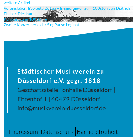
weitere Artikel
Vereinsleben: Bewegte Zeiten – Erinnerungen zum 100sten von Dietrich
Fischer-Dieskau
Kunibert Jung 100 Jahre
Zweite Konzertserie der SingPause beginnt
Städtischer Musikverein zu
Düsseldorf e.V. gegr. 1818
Geschäftsstelle Tonhalle Düsseldorf |
Ehrenhof 1 | 40479 Düsseldorf
info@musikverein-duesseldorf.de
Impressum
Datenschutz
Barrierefreiheit