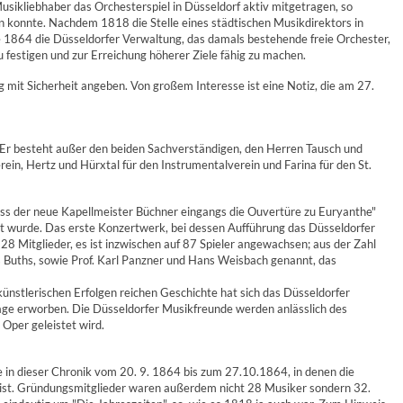
sikliebhaber das Orchesterspiel in Düsseldorf aktiv mitgetragen, so
n konnte. Nachdem 1818 die Stelle eines städtischen Musikdirektors in
re 1864 die Düsseldorfer Verwaltung, das damals bestehende freie Orchester,
 festigen und zur Erreichung höherer Ziele fähig zu machen.
g mit Sicherheit angeben. Von großem Interesse ist eine Notiz, die am 27.
t. Er besteht außer den beiden Sachverständigen, den Herren Tausch und
ein, Hertz und Hürxtal für den Instrumentalverein und Farina für den St.
ass der neue Kapellmeister Büchner eingangs die Ouvertüre zu Euryanthe"
lt wurde. Das erste Konzertwerk, bei dessen Aufführung das Düsseldorfer
8 Mitglieder, es ist inzwischen auf 87 Spieler angewachsen; aus der Zahl
ius Buths, sowie Prof. Karl Panzner und Hans Weisbach genannt, das
künstlerischen Erfolgen reichen Geschichte hat sich das Düsseldorfer
tage erworben. Die Düsseldorfer Musikfreunde werden anlässlich des
Oper geleistet wird.
äge in dieser Chronik vom 20. 9. 1864 bis zum 27.10.1864, in denen die
ist. Gründungsmitglieder waren außerdem nicht 28 Musiker sondern 32.