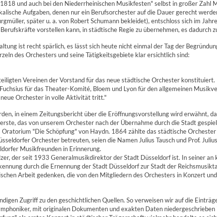
818 und auch bei den Niederrheinischen Musikfesten" selbst in großer Zahl Mu
kalische Aufgaben, denen nur ein Berufsorchester auf die Dauer gerecht werde
gmüller, später u. a. von Robert Schumann bekleidet), entschloss sich im Jah
erufskräfte vorstellen kann, in städtische Regie zu übernehmen, es dadurch zu
ung ist recht spärlich, es lässt sich heute nicht einmal der Tag der Begründun
zeln des Orchesters und seine Tätigkeitsgebiete klar ersichtlich sind:
teiligten Vereinen der Vorstand für das neue städtische Orchester konstituier
. Fuchsius für das Theater-Komité, Bloem und Lyon für den allgemeinen Musikver
eue Orchester in volle Aktivität tritt."
rden, in einem Zeitungsbericht über die Eröffnungsvorstellung wird erwähnt, d
s erste, das von unserem Orchester nach der Übernahme durch die Stadt gespie
s Oratorium "Die Schöpfung" von Haydn. 1864 zählte das städtische Orchester 2
 Düsseldorfer Orchester betreuten, seien die Namen Julius Tausch und Prof. Jul
ldorfer Musikfreunden in Erinnerung.
er, der seit 1933 Generalmusikdirektor der Stadt Düsseldorf ist. In seiner an 
erkennung durch die Ernennung der Stadt Düsseldorf zur Stadt der Reichsmusik
schen Arbeit gedenken, die von den Mitgliedern des Orchesters in Konzert und 
ändigen Zugriff zu den geschichtlichen Quellen. So verweisen wir auf die Eintr
ymphoniker, mit originalen Dokumenten und exakten Daten niedergeschrieben 