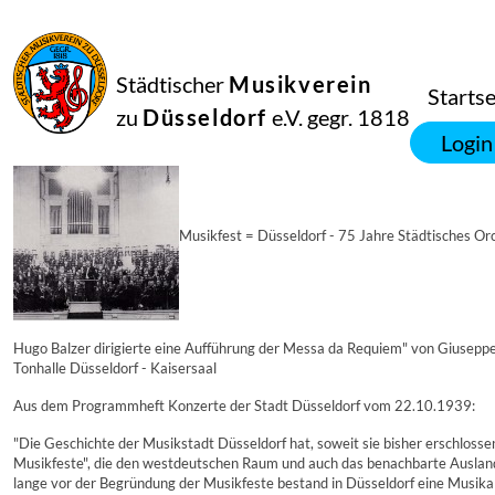
22
Städtischer
Musikverein
Oktober
Startse
1939
zu
Düsseldorf
e.V. gegr. 1818
Manfred Hill
Login
Tonhalle Düsseldorf
Musikfest = Düsseldorf - 75 Jahre Städtisches Or
Hugo Balzer dirigierte eine Aufführung der Messa da Requiem" von Giusepp
Tonhalle Düsseldorf - Kaisersaal
Aus dem Programmheft Konzerte der Stadt Düsseldorf vom 22.10.1939:
"Die Geschichte der Musikstadt Düsseldorf hat, soweit sie bisher erschlosse
Musikfeste", die den westdeutschen Raum und auch das benachbarte Ausland k
lange vor der Begründung der Musikfeste bestand in Düsseldorf eine Musikal