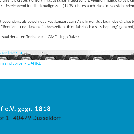
ng" als erstes Konzert in städtischer Trägerschaft; vielmehr handelte es sich
 Bezeichnend für die damalige Zeit (1939!) ist es auch, dass im vorstehenden 
it besonders, als sowohl das Festkonzert zum 75jährigen Jubiläum des Orchester
 "Requiem" und Haydns "Jahreszeiten" (hier fälschlich als "Schöpfung" genannt
ersaal der alten Tonhalle mit GMD Hugo Balzer
scher-Dieskau
ern sind vorbei = DANKE
f e.V. gegr. 1818
of 1 | 40479 Düsseldorf