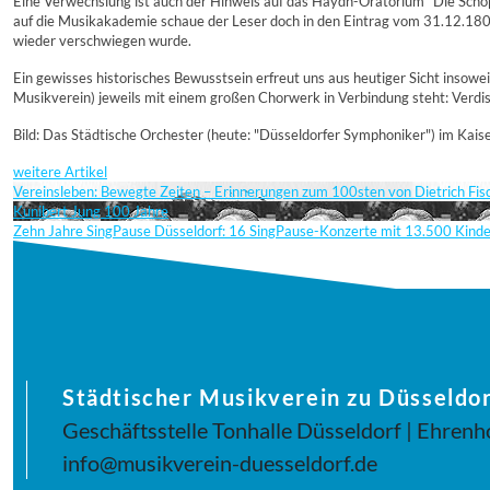
Eine Verwechslung ist auch der Hinweis auf das Haydn-Oratorium "Die Schöpfu
auf die Musikakademie schaue der Leser doch in den Eintrag vom 31.12.1807.
wieder verschwiegen wurde.
Ein gewisses historisches Bewusstsein erfreut uns aus heutiger Sicht insowe
Musikverein) jeweils mit einem großen Chorwerk in Verbindung steht: Verdis
Bild: Das Städtische Orchester (heute: "Düsseldorfer Symphoniker") im Kais
weitere Artikel
Vereinsleben: Bewegte Zeiten – Erinnerungen zum 100sten von Dietrich Fi
Kunibert Jung 100 Jahre
Zehn Jahre SingPause Düsseldorf: 16 SingPause-Konzerte mit 13.500 Kind
Städtischer Musikverein zu Düsseldor
Geschäftsstelle Tonhalle Düsseldorf | Ehrenh
info@musikverein-duesseldorf.de