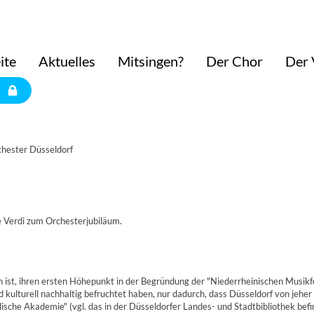
ite
Aktuelles
Mitsingen?
Der Chor
Der 
chester Düsseldorf
e Verdi zum Orchesterjubiläum.
n ist, ihren ersten Höhepunkt in der Begründung der "Niederrheinischen Musikf
ulturell nachhaltig befruchtet haben, nur dadurch, dass Düsseldorf von jeher 
ische Akademie" (vgl. das in der Düsseldorfer Landes- und Stadtbibliothek befi