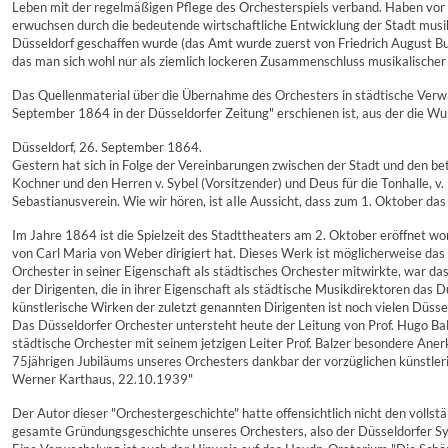
Leben mit der regelmäßigen Pflege des Orchesterspiels verband. Haben vor 1
erwuchsen durch die bedeutende wirtschaftliche Entwicklung der Stadt musi
Düsseldorf geschaffen wurde (das Amt wurde zuerst von Friedrich August Bur
das man sich wohl nur als ziemlich lockeren Zusammenschluss musikalischer B
Das Quellenmaterial über die Übernahme des Orchesters in städtische Verwalt
September 1864 in der Düsseldorfer Zeitung" erschienen ist, aus der die Wur
Düsseldorf, 26. September 1864.
Gestern hat sich in Folge der Vereinbarungen zwischen der Stadt und den be
Kochner und den Herren v. Sybel (Vorsitzender) und Deus für die Tonhalle, v
Sebastianusverein. Wie wir hören, ist aIle Aussicht, dass zum 1. Oktober das n
Im Jahre 1864 ist die Spielzeit des Stadttheaters am 2. Oktober eröffnet wo
von Carl Maria von Weber dirigiert hat. Dieses Werk ist möglicherweise da
Orchester in seiner Eigenschaft als städtisches Orchester mitwirkte, war da
der Dirigenten, die in ihrer Eigenschaft als städtische Musikdirektoren das
künstlerische Wirken der zuletzt genannten Dirigenten ist noch vielen Düsse
Das Düsseldorfer Orchester untersteht heute der Leitung von Prof. Hugo Balz
städtische Orchester mit seinem jetzigen Leiter Prof. Balzer besondere An
75jährigen Jubiläums unseres Orchesters dankbar der vorzüglichen künstleri
Werner Karthaus, 22.10.1939"
Der Autor dieser "Orchestergeschichte" hatte offensichtlich nicht den vollst
gesamte Gründungsgeschichte unseres Orchesters, also der Düsseldorfer S