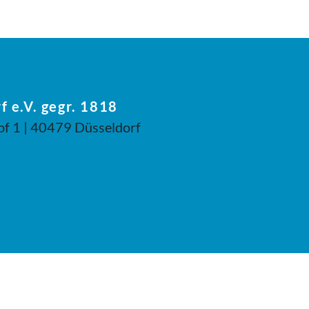
f e.V. gegr. 1818
of 1 | 40479 Düsseldorf