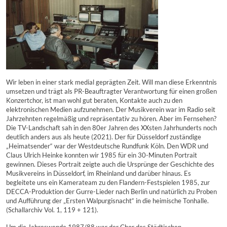
Wir leben in einer stark medial geprägten Zeit. Will man diese Erkenntnis
umsetzen und trägt als PR-Beauftragter Verantwortung für einen großen
Konzertchor, ist man wohl gut beraten, Kontakte auch zu den
elektronischen Medien aufzunehmen. Der Musikverein war im Radio seit
Jahrzehnten regelmäßig und repräsentativ zu hören. Aber im Fernsehen?
Die TV-Landschaft sah in den 80er Jahren des XXsten Jahrhunderts noch
deutlich anders aus als heute (2021). Der für Düsseldorf zuständige
„Heimatsender“ war der Westdeutsche Rundfunk Köln. Den WDR und
Claus Ulrich Heinke konnten wir 1985 für ein 30-Minuten Portrait
gewinnen. Dieses Portrait zeigte auch die Ursprünge der Geschichte des
Musikvereins in Düsseldorf, im Rheinland und darüber hinaus. Es
begleitete uns ein Kamerateam zu den Flandern-Festspielen 1985, zur
DECCA-Produktion der Gurre-Lieder nach Berlin und natürlich zu Proben
und Aufführung der „Ersten Walpurgisnacht“ in die heimische Tonhalle.
(Schallarchiv Vol. 1, 119 + 121).