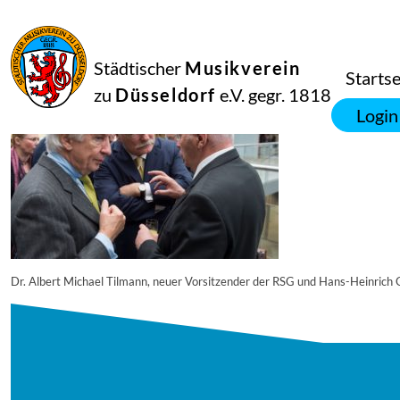
22
November
2017
Netkotec
Städtischer
Musikverein
© Thomas von der Heiden, Düsseldorf
Startse
zu
Düsseldorf
e.V. gegr. 1818
Login
Dr. Albert Michael Tilmann, neuer Vorsitzender der RSG und Hans-Heinrich 