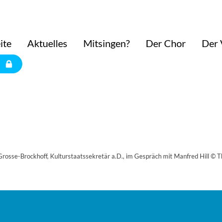
ite
Aktuelles
Mitsingen?
Der Chor
Der 
Grosse-Brockhoff, Kulturstaatssekretär a.D., im Gespräch mit Manfred Hill © 