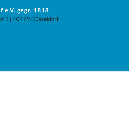
f e.V. gegr. 1818
of 1 | 40479 Düsseldorf