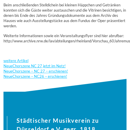
Beim anschließenden Stelldichein bei kleinen Häppchen und Getränken
konnten sich die Gäste weiter austauschen und die Vitrinen besichtigen, in
denen bis Ende des Jahres Gründungsdokumente aus dem Archiv des
Hauses wie auch Ausstellungstücke aus dem Fundus der Oper präsentiert
werden.
Weiterte Informationen sowie ein Veranstaltungsflyer sind hier abrufbar:
http://www.archive.nrw.de/lav/abteilungen/rheinland/Vorschau_60Jahremu
weitere Artikel
NeueChorszene NC 27 jetzt im Netz!
NeueChorszene – NC 27 – erschienen!
NeueChorszene – NC26 – erschienen!
Städtischer Musikverein zu
Düsseldorf e.V. gegr. 1818