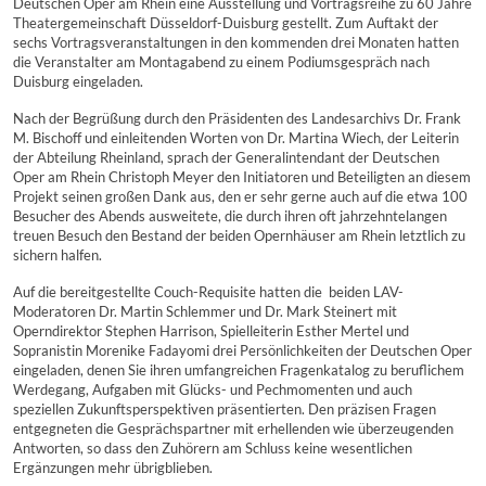
Deutschen Oper am Rhein eine Ausstellung und Vortragsreihe zu 60 Jahre
Theatergemeinschaft Düsseldorf-Duisburg gestellt. Zum Auftakt der
sechs Vortragsveranstaltungen in den kommenden drei Monaten hatten
die Veranstalter am Montagabend zu einem Podiumsgespräch nach
Duisburg eingeladen.
Nach der Begrüßung durch den Präsidenten des Landesarchivs Dr. Frank
M. Bischoff und einleitenden Worten von Dr. Martina Wiech, der Leiterin
der Abteilung Rheinland, sprach der Generalintendant der Deutschen
Oper am Rhein Christoph Meyer den Initiatoren und Beteiligten an diesem
Projekt seinen großen Dank aus, den er sehr gerne auch auf die etwa 100
Besucher des Abends ausweitete, die durch ihren oft jahrzehntelangen
treuen Besuch den Bestand der beiden Opernhäuser am Rhein letztlich zu
sichern halfen.
Auf die bereitgestellte Couch-Requisite hatten die beiden LAV-
Moderatoren Dr. Martin Schlemmer und Dr. Mark Steinert mit
Operndirektor Stephen Harrison, Spielleiterin Esther Mertel und
Sopranistin Morenike Fadayomi drei Persönlichkeiten der Deutschen Oper
eingeladen, denen Sie ihren umfangreichen Fragenkatalog zu beruflichem
Werdegang, Aufgaben mit Glücks- und Pechmomenten und auch
speziellen Zukunftsperspektiven präsentierten. Den präzisen Fragen
entgegneten die Gesprächspartner mit erhellenden wie überzeugenden
Antworten, so dass den Zuhörern am Schluss keine wesentlichen
Ergänzungen mehr übrigblieben.