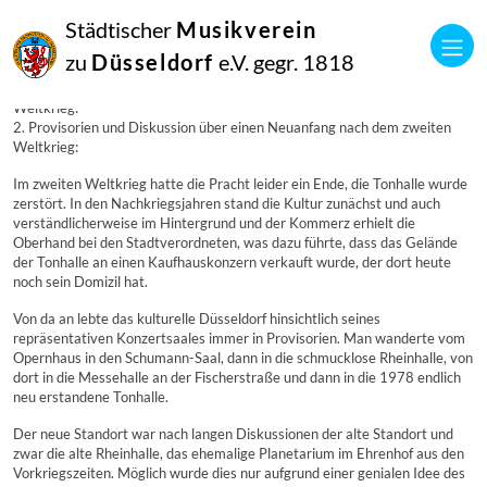
01
Städtischer
Musikverein
Januar
1976
zu
Düsseldorf
e.V. gegr. 1818
Manfred Hill
2. Provisorien und Diskussion über einen Neuanfang nach dem zweiten
Weltkrieg:
2. Provisorien und Diskussion über einen Neuanfang nach dem zweiten
Weltkrieg:
Im zweiten Weltkrieg hatte die Pracht leider ein Ende, die Tonhalle wurde
zerstört. In den Nachkriegsjahren stand die Kultur zunächst und auch
verständlicherweise im Hintergrund und der Kommerz erhielt die
Oberhand bei den Stadtverordneten, was dazu führte, dass das Gelände
der Tonhalle an einen Kaufhauskonzern verkauft wurde, der dort heute
noch sein Domizil hat.
Von da an lebte das kulturelle Düsseldorf hinsichtlich seines
repräsentativen Konzertsaales immer in Provisorien. Man wanderte vom
Opernhaus in den Schumann-Saal, dann in die schmucklose Rheinhalle, von
dort in die Messehalle an der Fischerstraße und dann in die 1978 endlich
neu erstandene Tonhalle.
Der neue Standort war nach langen Diskussionen der alte Standort und
zwar die alte Rheinhalle, das ehemalige Planetarium im Ehrenhof aus den
Vorkriegszeiten. Möglich wurde dies nur aufgrund einer genialen Idee des