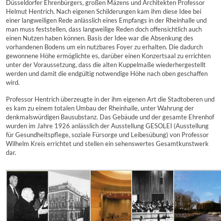
Düsseldorfer Ehrenbürgers, großen Mäzens und Architekten Professor
Helmut Hentrich. Nach eigenen Schilderungen kam ihm diese Idee bei
einer langweiligen Rede anlässlich eines Empfangs in der Rheinhalle und
man muss feststellen, dass langweilige Reden doch offensichtlich auch
einen Nutzen haben können. Basis der Idee war die Absenkung des
vorhandenen Bodens um ein nutzbares Foyer zu erhalten. Die dadurch
gewonnene Höhe ermöglichte es, darüber einen Konzertsaal zu errichten
unter der Voraussetzung, dass die alten Kuppelmaße wiederhergestellt
werden und damit die endgültig notwendige Höhe nach oben geschaffen
wird.
Professor Hentrich überzeugte in der ihm eigenen Art die Stadtoberen und
es kam zu einem totalen Umbau der Rheinhalle, unter Wahrung der
denkmalswürdigen Bausubstanz. Das Gebäude und der gesamte Ehrenhof
wurden im Jahre 1926 anlässlich der Ausstellung GESOLEI (Ausstellung
für Gesundheitspflege, soziale Fürsorge und Leibesübung) von Professor
Wilhelm Kreis errichtet und stellen ein sehenswertes Gesamtkunstwerk
dar.