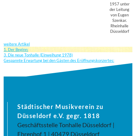
1957 unter
der Leitung
von Eugen
Szenkar.
Rheinhalle
Düsseldorf
weitere Artikel
1. Der Beginn:
3. Die neue Tonhalle (Einweihung 1978)
Gespannte Erwartung bei den Gästen des Eröffnungskonzertes:
Städtischer Musikverein zu
Düsseldorf e.V. gegr. 1818
Geschäftsstelle Tonhalle Düsseldorf |
Ehrenhof 1 | 40479 Düsseldorf