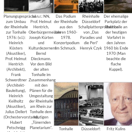
Planungsgespräche
v.l.n.r.: NN,
Das Podium
Rheinhalle
Der ehemalige
zum Umbau
Prof. Helmut
der Rheinhalle
Düsseldorf
Parkplatz der
der Rheinhalle
Hentrich,
aus den
Schallplattenproduktion
Rheinhalle an
zur Tonhalle
Oberbürgermeister
Jahren 1960-
von „Das
der heutigen
1976: (v.l.):
Joseph Kürten
1978.
Paradies und
Vorfahrt in
Heinrich
und
Konzertpodium
die Peri“
den Jahren
Kösters
Kulturdezernent
im Schmuck.
Henryk Czyk
1960 bis Ende
(Akustiker),
Bernd
1970 (Man
Prof. Helmut
Dieckmann.
beachte die
Hentrich
Vor dem Bild
flache
(Architekt),
der alten
Kuppel).
Frank
Tonhalle im
Schwerdtner
Zusammenhang
(Architekt-
mit den
Bauleitung),
Plänen für die
Heinrich
Umgestaltung
Keilholtz
der Rheinhalle
(Akustiker),
am Rhein zur
Julius Dellert
Tonhalle dem
(Orchestervorstand),
heutigen
Hubert
„Tönernden
Petschnigg
Planetarium“.
Tonhalle
Düsseldorf:
Fritz Kulins