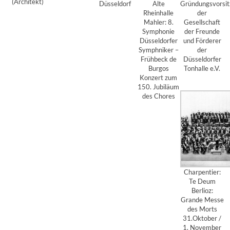
(Architekt)
Düsseldorf
Alte
Gründungsvorsit
Rheinhalle
der
Mahler: 8.
Gesellschaft
Symphonie
der Freunde
Düsseldorfer
und Förderer
Symphniker –
der
Frühbeck de
Düsseldorfer
Burgos
Tonhalle e.V.
Konzert zum
150. Jubiläum
des Chores
Charpentier:
Te Deum
Berlioz:
Grande Messe
des Morts
31.Oktober /
1. November