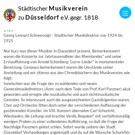
01
Städtischer
Musikverein
Januar
1925
zu
Düsseldorf
e.V. gegr. 1818
Manfred Hill
Georg Lennart Schneevoigt – Städtischer Musikdirektor von 1924 bis
1925
Georg Lennart Schneevoigt - Städtischer Musikdirektor von 1924 bis
1925
Nur kurz war dieser Musiker in Düsseldorf präsent. Bemerkenswert
waren die Konzerte zur Jahrtausendfeier des Rheinlandes" und seine
Erstaufführung von Arnold Schönberg: Gurre-Lieder" in monumentaler
Besetzung. Genauso bemerkenwert waren die Umstände seiner
Anstellung und wir zitieren aus den Chronikbüchern des Musikvereins wie
folgt:
Inzwischen war die Frage des zu wählenden und neuen
Generalmusikdirektors (Anm: nach dem Tode von Prof. Karl Panzner) akut
geworden und erregte alle musikalische und auch nichtmusikalische
Gemüter. So interessant auch die ausgezeichneten Gastdirigenten waren,
Chor und Orchester litten doch unter der verschiedenen Auffassung der
gastierenden Künstler. Im VIII. Konzert übernahm Carl Schuricht,
Wiesbaden, die Leitung und brachte Verdis Requiem" mit verhältnismäßig
wenigen Proben zu einer vollendeten Aufführung, so daß die Frage der
Nachfolge Panzners gelöst schien. Sofort wurde seitens der Stadt
Düsseldorf Verhandlungen angeknüpft und da auf die Wünsche Schurichts