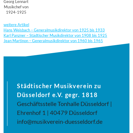
Georg Lennart
Musikchef von
1924-1925
weitere Artikel
Hans Weisbach – Generalmusikdirektor von 1925 bis 1933
Karl Panzner – Städtischer Musikdirektor von 1908 bis 1925
Jean Martinon – Generalmusikdirektor von 1960 bis 1965
Städtischer Musikverein zu
Düsseldorf e.V. gegr. 1818
Geschäftsstelle Tonhalle Düsseldorf |
Ehrenhof 1 | 40479 Düsseldorf
info@musikverein-duesseldorf.de